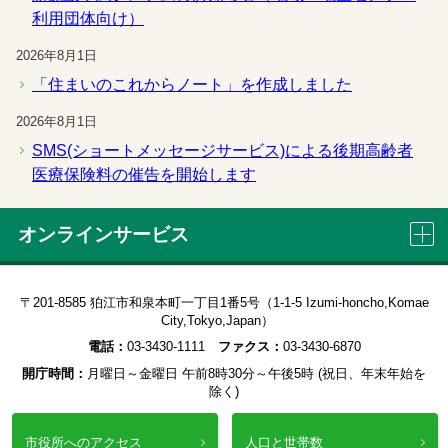
利用団体向け）
2026年8月1日
「住まいのこれからノート」を作成しました
2026年8月1日
SMS(ショートメッセージサービス)による後期高齢者
医療保険料の催告を開始します
オンラインサービス
窓口混雑状況・予約
市民相談予約
〒201-8585 狛江市和泉本町一丁目1番5号（1-1-5 Izumi-honcho,Komae
City,Tokyo,Japan）
電話：
03-3430-1111
ファクス：
03-3430-6870
申請書ダウンロード
施設予約システム
開庁時間：
月曜日～金曜日 午前8時30分～午後5時 (祝日、年末年始を
除く)
市役所へのアクセス
人口と世帯数
電子申請・調達
ぴったりサービス(電子申請)