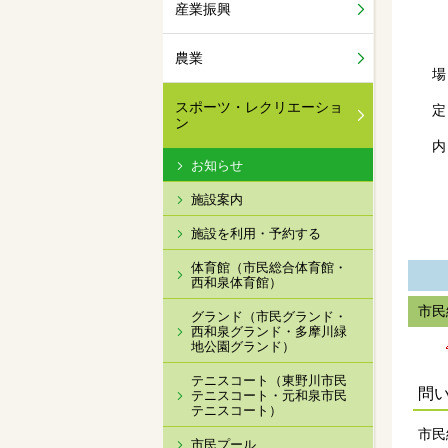
産業振興
農業
スポーツ・レクリエーショ
定
ン
内
お知らせ
ド
施設案内
ト
施設を利用・予約する
体育館（市民総合体育館・
西和泉体育館）
市民
グランド（市民グランド・
西和泉グランド・多摩川緑
地公園グランド）
テニスコート（東野川市民
問
テニスコート・元和泉市民
テニスコート）
市
市民プール