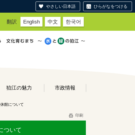
やさしい日本語
ひらがなをつける
翻訳
English
中文
한국어
狛江の魅力
市政情報
う休館について
印刷
について