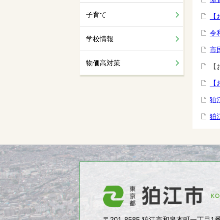
子育て
【
令
学校情報
市
物価高対策
【
【
狛
狛
〒201-8585 狛江市和泉本町一丁目1番5号（1-