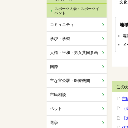
文化
スポーツ大会・スポーツイ
ベント
コミュニティ
地
電
学び・学習
メ
人権・平和・男女共同参画
国際
主な官公署・医療機関
この
市民相談
市
（
ペット
【
選挙
体