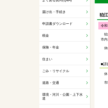
よくある質問(Q&A)
届け出・手続き
狛
申請書ダウンロード
令和
狛江
税金
市内
保険・年金
休館
住まい
■
ごみ・リサイクル
休 
市
道路・交通
環境・河川・公園・上下水
道