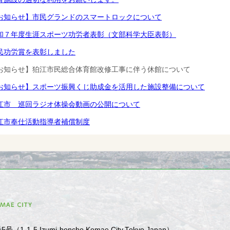
お知らせ】市民グランドのスマートロックについて
和７年度生涯スポーツ功労者表彰（文部科学大臣表彰）
民功労賞を表彰しました
お知らせ】狛江市民総合体育館改修工事に伴う休館について
お知らせ】スポーツ振興くじ助成金を活用した施設整備について
江市 巡回ラジオ体操会動画の公開について
江市奉仕活動指導者補償制度
1-5 Izumi-honcho,Komae City,Tokyo,Japan）