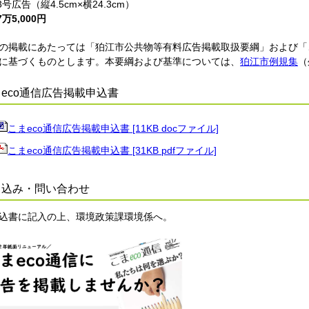
3号広告（縦4.5cm×横24.3cm）
7万5,000円
の掲載にあたっては「狛江市公共物等有料広告掲載取扱要綱」および「
に基づくものとします。本要綱および基準については、
狛江市例規集
（
eco通信広告掲載申込書
こまeco通信広告掲載申込書 [11KB docファイル]
こまeco通信広告掲載申込書 [31KB pdfファイル]
し込み・問い合わせ
書に記入の上、環境政策課環境係へ。