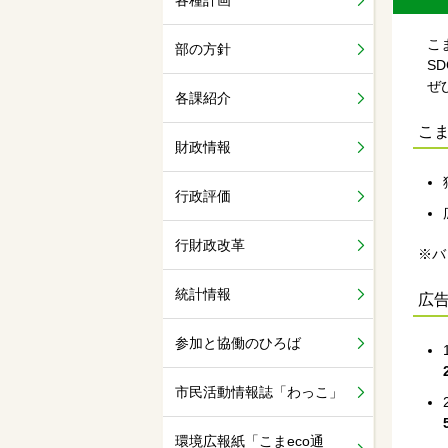
各種計画
こま
部の方針
SD
ぜひ
各課紹介
こま
財政情報
行政評価
行財政改革
※バ
統計情報
広
参加と協働のひろば
市民活動情報誌「わっこ」
環境広報紙「こまeco通