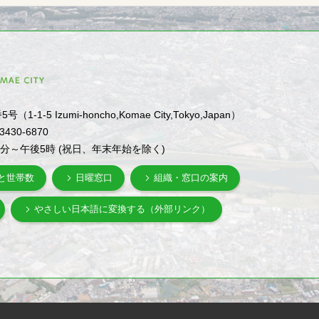
1-5 Izumi-honcho,Komae City,Tokyo,Japan）
-3430-6870
0分～午後5時 (祝日、年末年始を除く)
と世帯数
日曜窓口
組織・窓口の案内
やさしい日本語に変換する（外部リンク）