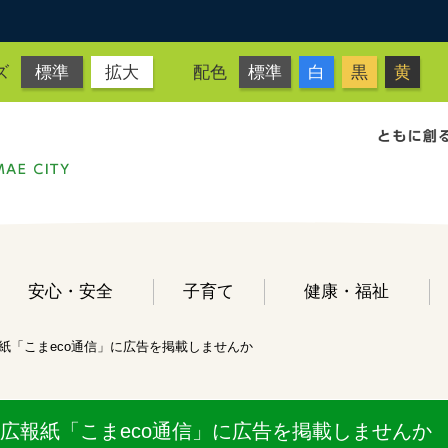
ズ
標準
拡大
配色
標準
白
黒
黄
安心・安全
子育て
健康・福祉
紙「こまeco通信」に広告を掲載しませんか
広報紙「こまeco通信」に広告を掲載しませんか