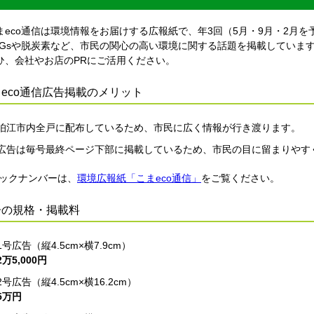
eco通信は環境情報をお届けする広報紙で、年3回（5月・9月・2月を
Gsや脱炭素など、市民の関心の高い環境に関する話題を掲載していま
、会社やお店のPRにご活用ください。
eco通信広告掲載のメリット
狛江市内全戸に配布しているため、市民に広く情報が行き渡ります。
広告は毎号最終ページ下部に掲載しているため、市民の目に留まりやす
ックナンバーは、
環境広報紙「こまeco通信」
をご覧ください。
告の規格・掲載料
1号広告（縦4.5cm×横7.9cm）
2万5,000円
2号広告（縦4.5cm×横16.2cm）
5万円