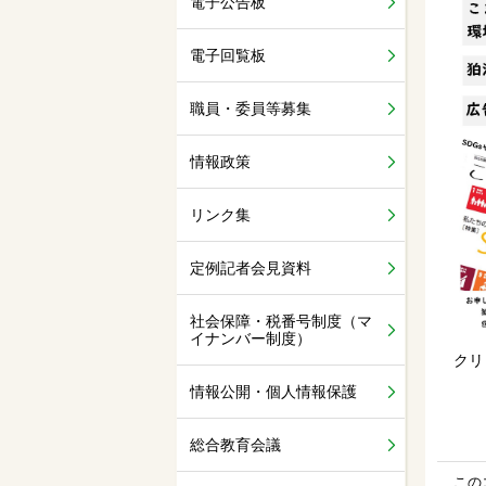
電子公告板
電子回覧板
職員・委員等募集
情報政策
リンク集
定例記者会見資料
社会保障・税番号制度（マ
イナンバー制度）
クリ
情報公開・個人情報保護
総合教育会議
この