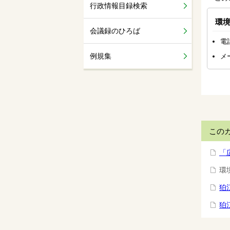
行政情報目録検索
環
会議録のひろば
電話
例規集
メ
この
「
環
狛
狛