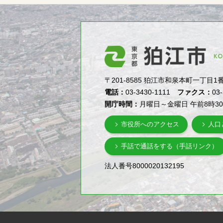
〒201-8585 狛江市和泉本町一丁目1番5号（1-
電話：
03-3430-1111
ファクス：
03
開庁時間：
月曜日～金曜日 午前8時3
市役所へのアクセス
人口
手話で通話をする（手話リンク）
法人番号8000020132195