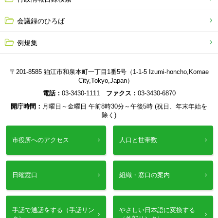
会議録のひろば
例規集
〒201-8585 狛江市和泉本町一丁目1番5号（1-1-5 Izumi-honcho,Komae
City,Tokyo,Japan）
電話：
03-3430-1111
ファクス：
03-3430-6870
開庁時間：
月曜日～金曜日 午前8時30分～午後5時 (祝日、年末年始を
除く)
市役所へのアクセス
人口と世帯数
日曜窓口
組織・窓口の案内
手話で通話をする（手話リン
やさしい日本語に変換する