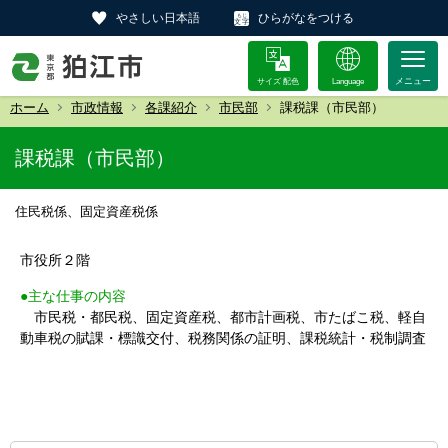
やさしい日本語
ひらがなをつける
サイズ 配色
Language
ホーム
市政情報
各課紹介
市民部
課税課（市民部）
課税課（市民部）
住民税係、固定資産税係
市役所２階
●主な仕事の内容
市民税・都民税、固定資産税、都市計画税、市たばこ税、軽自
動車税の賦課・標識交付、税務関係の証明、課税統計・税制調査