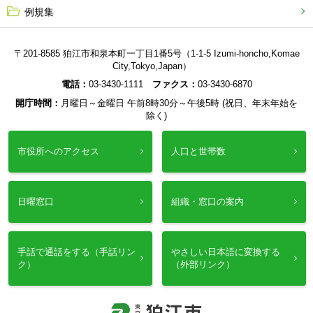
例規集
〒201-8585 狛江市和泉本町一丁目1番5号（1-1-5 Izumi-honcho,Komae
City,Tokyo,Japan）
電話：
03-3430-1111
ファクス：
03-3430-6870
開庁時間：
月曜日～金曜日 午前8時30分～午後5時 (祝日、年末年始を
除く)
市役所へのアクセス
人口と世帯数
日曜窓口
組織・窓口の案内
手話で通話をする（手話リン
やさしい日本語に変換する
ク）
（外部リンク）