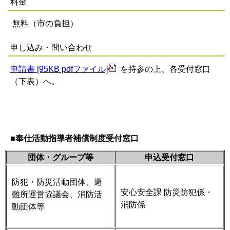
料金
無料（市の負担）
申し込み・問い合わせ
申請書 [95KB pdfファイル]
を持参の上、各受付窓口
（下表）へ。
■奉仕活動指導者補償制度受付窓口
団体・グループ等
申込受付窓口
防犯・防災活動団体、避
安心安全課 防災防犯係・
難所運営協議会、消防活
消防係
動団体等