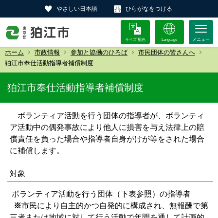
やさしい日本語
ひらがなをつける
サイズ 配色
Language
ホーム
市政情報
参加と協働のひろば
市民団体の皆さんへ
狛江市奉仕活動指導者補償制度
狛江市奉仕活動指導者補償制度
ボランティア活動を行う団体の指導者が、ボランティ
ア活動中の偶発事故により他人に損害を与え法律上の賠
償責任を負った場合や指導者自身がけが等をされた場合
に補償します。
対象
ボランティア活動を行う団体（下表参照）の指導者
※
市民により自主的かつ自発的に構成され、無報酬で第
三者または地域に対して行う活動で年間を通して計画的