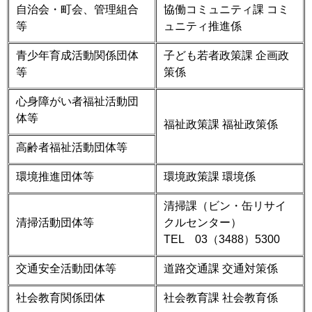
自治会・町会、管理組合
協働コミュニティ課 コミ
等
ュニティ推進係
青少年育成活動関係団体
子ども若者政策課 企画政
等
策係
心身障がい者福祉活動団
体等
福祉政策課 福祉政策係
高齢者福祉活動団体等
環境推進団体等
環境政策課 環境係
清掃課（ビン・缶リサイ
清掃活動団体等
クルセンター）
TEL 03（3488）5300
交通安全活動団体等
道路交通課 交通対策係
社会教育関係団体
社会教育課 社会教育係