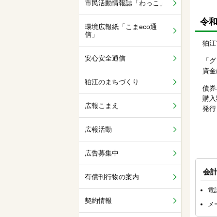
市民活動情報誌「わっこ」
令
環境広報紙「こまeco通
信」
狛江
安心安全通信
「グ
資金
狛江のまちづくり
債券
購入
広報こまえ
発行
広報活動
広告募集中
会
有償刊行物の案内
電話
契約情報
メ