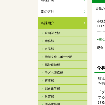
各種計画
金銭の
部の方針
市役
各課紹介
TEL/
-------
企画財政部
●主
総務部
現金
市民部
地域文化スポーツ部
福祉保健部
令和
子ども家庭部
狛
環境部
を購
都市建設部
「
教育部
す
ける
議会事務局