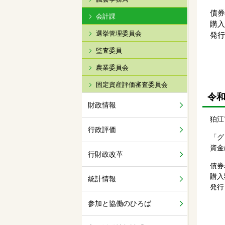
債券
会計課
購入
選挙管理委員会
発行
監査委員
農業委員会
固定資産評価審査委員会
令和
財政情報
狛江
行政評価
「グ
資金
行財政改革
債券
購入
統計情報
発行
参加と協働のひろば