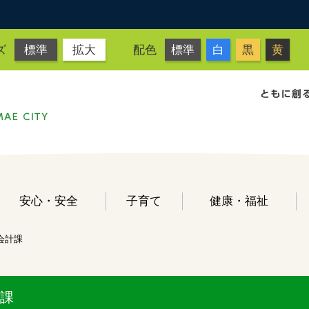
ズ
標準
拡大
配色
標準
白
黒
黄
安心・安全
子育て
健康・福祉
会計課
課