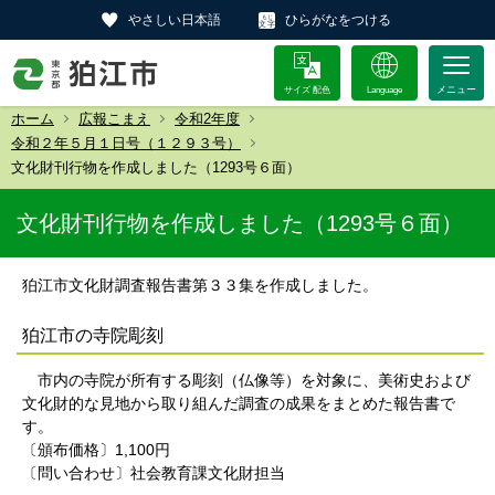
やさしい日本語
ひらがなをつける
サイズ 配色
Language
ホーム
広報こまえ
令和2年度
令和２年５月１日号（１２９３号）
文化財刊行物を作成しました（1293号６面）
文化財刊行物を作成しました（1293号６面）
狛江市文化財調査報告書第３３集を作成しました。
狛江市の寺院彫刻
市内の寺院が所有する彫刻（仏像等）を対象に、美術史および
文化財的な見地から取り組んだ調査の成果をまとめた報告書で
す。
〔頒布価格〕1,100円
〔問い合わせ〕社会教育課文化財担当