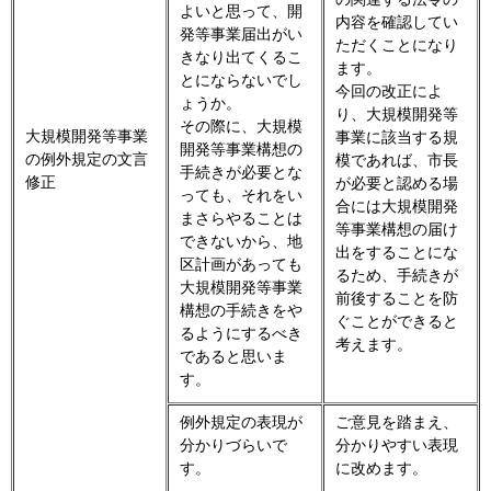
よいと思って、開
内容を確認してい
発等事業届出がい
ただくことになり
きなり出てくるこ
ます。
とにならないでし
今回の改正によ
ょうか。
り、大規模開発等
その際に、大規模
大規模開発等事業
事業に該当する規
開発等事業構想の
の例外規定の文言
模であれば、市長
手続きが必要とな
修正
が必要と認める場
っても、それをい
合には大規模開発
まさらやることは
等事業構想の届け
できないから、地
出をすることにな
区計画があっても
るため、手続きが
大規模開発等事業
前後することを防
構想の手続きをや
ぐことができると
るようにするべき
考えます。
であると思いま
す。
例外規定の表現が
ご意見を踏まえ、
分かりづらいで
分かりやすい表現
す。
に改めます。