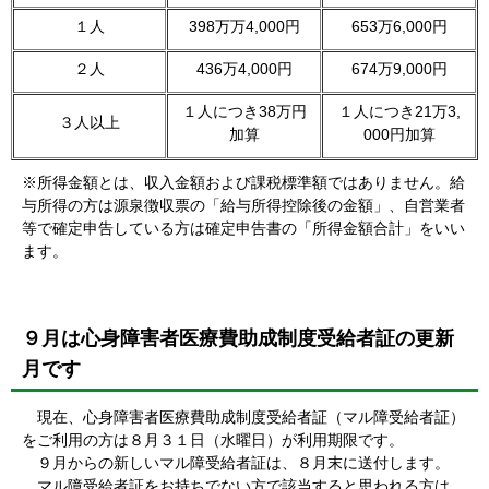
１人
398万万4,000円
653万6,000円
２人
436万4,000円
674万9,000円
１人につき38万円
１人につき21万3,
３人以上
加算
000円加算
※所得金額とは、収入金額および課税標準額ではありません。給
与所得の方は源泉徴収票の「給与所得控除後の金額」、自営業者
等で確定申告している方は確定申告書の「所得金額合計」をいい
ます。
９月は心身障害者医療費助成制度受給者証の更新
月です
現在、心身障害者医療費助成制度受給者証（マル障受給者証）
をご利用の方は８月３１日（水曜日）が利用期限です。
９月からの新しいマル障受給者証は、８月末に送付します。
マル障受給者証をお持ちでない方で該当すると思われる方は、