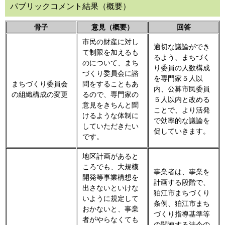
パブリックコメント結果（概要）
骨子
意見（概要）
回答
市民の財産に対し
適切な議論ができ
て制限を加えるも
るよう、まちづく
のについて、まち
り委員の人数構成
づくり委員会に諮
を専門家５人以
まちづくり委員会
問をすることもあ
内、公募市民委員
の組織構成の変更
るので、専門家の
５人以内と改める
意見をきちんと聞
ことで、より活発
けるような体制に
で効率的な議論を
していただきたい
促していきます。
です。
地区計画があると
ころでも、大規模
事業者は、事業を
開発等事業構想を
計画する段階で、
出さないといけな
狛江市まちづくり
いように規定して
条例、狛江市まち
おかないと、事業
づくり指導基準等
者がやらなくても
の関連する法令の