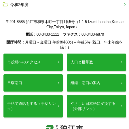
令和2年度
〒201-8585 狛江市和泉本町一丁目1番5号（1-1-5 Izumi-honcho,Komae
City,Tokyo,Japan）
電話：
03-3430-1111
ファクス：
03-3430-6870
開庁時間：
月曜日～金曜日 午前8時30分～午後5時 (祝日、年末年始を
除く)
市役所へのアクセス
人口と世帯数
日曜窓口
組織・窓口の案内
手話で通話をする（手話リン
やさしい日本語に変換する
ク）
（外部リンク）