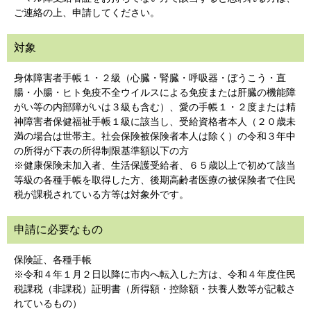
ご連絡の上、申請してください。
対象
身体障害者手帳１・２級（心臓・腎臓・呼吸器・ぼうこう・直
腸・小腸・ヒト免疫不全ウイルスによる免疫または肝臓の機能障
がい等の内部障がいは３級も含む）、愛の手帳１・２度または精
神障害者保健福祉手帳１級に該当し、受給資格者本人（２０歳未
満の場合は世帯主。社会保険被保険者本人は除く）の令和３年中
の所得が下表の所得制限基準額以下の方
※健康保険未加入者、生活保護受給者、６５歳以上で初めて該当
等級の各種手帳を取得した方、後期高齢者医療の被保険者で住民
税が課税されている方等は対象外です。
申請に必要なもの
保険証、各種手帳
※令和４年１月２日以降に市内へ転入した方は、令和４年度住民
税課税（非課税）証明書（所得額・控除額・扶養人数等が記載さ
れているもの）