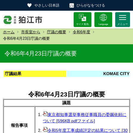
やさしい日本語
ひらがなをつける
サイズ 配色
Language
ホーム
市長室から
庁議の概要
令和6年度
令和6年4月23日庁議の概要
令和6年4月23日庁議の概要
庁議結果
KOMAE CITY
令和6年4月23日庁議の概要
議題
東京都知事選挙事務従事職員の委嘱依頼に
ついて [596KB pdfファイル]
報告事項
令和5年度工事成績評定の結果について [30