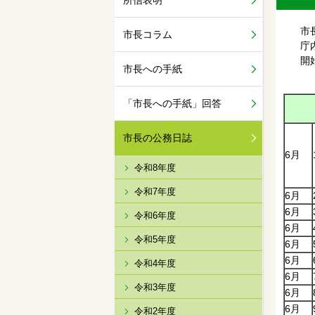
所信表明
市長
市長コラム
庁内
開始
市長への手紙
「市長への手紙」回答
市長の公務日誌
6月
令和8年度
令和7年度
6月
6月
令和6年度
6月
令和5年度
6月
6月
令和4年度
6月
令和3年度
6月
6月
令和2年度