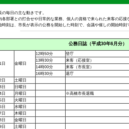
の毎日の主な動きです。
各部署との打合せや日常的な業務、個人の資格で来られた来客の応接
時刻は、市長が表示の公務を開始した時刻で、会議や催しの開始時刻
公務日誌（平成30年6
月分
）
12時50分
登
13時30分
来客（応接室）
1日
金曜日
14時00分
来客（市長室）
16時30分
退庁
2日
土曜日
3日
日曜日
4日
月曜日
※高橋市長退職
5日
火曜日
6日
水曜日
7日
木曜日
8日
金曜日
9日
土曜日