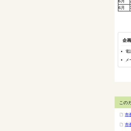
6月
6月
企
電
メ
この
市
市