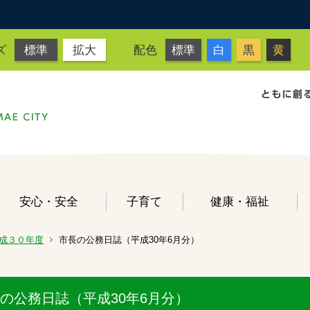
ズ
標準
拡大
配色
標準
白
黒
黄
安心・安全
子育て
健康・福祉
成３０年度
市長の公務日誌（平成30年6月分）
の公務日誌（平成30年6月分）