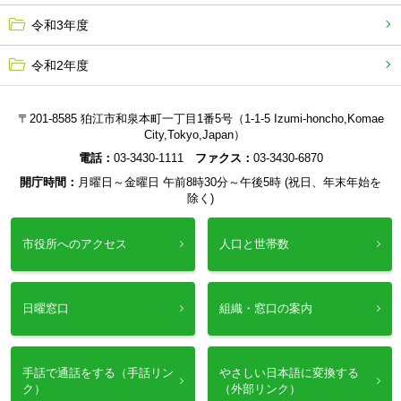
令和3年度
令和2年度
〒201-8585 狛江市和泉本町一丁目1番5号（1-1-5 Izumi-honcho,Komae
City,Tokyo,Japan）
電話：
03-3430-1111
ファクス：
03-3430-6870
開庁時間：
月曜日～金曜日 午前8時30分～午後5時 (祝日、年末年始を
除く)
市役所へのアクセス
人口と世帯数
日曜窓口
組織・窓口の案内
手話で通話をする（手話リン
やさしい日本語に変換する
ク）
（外部リンク）