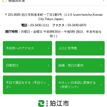
物価高対策
〒201-8585 狛江市和泉本町一丁目1番5号（1-1-5 Izumi-honcho,Komae
City,Tokyo,Japan）
電話：
03-3430-1111
ファクス：
03-3430-6870
開庁時間：
月曜日～金曜日 午前8時30分～午後5時 (祝日、年末年始を
除く)
市役所へのアクセス
人口と世帯数
日曜窓口
組織・窓口の案内
手話で通話をする（手話リン
やさしい日本語に変換する
ク）
（外部リンク）