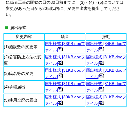
に係る工事の開始の日の30日前までに、(3)・(4)・(5)については
変更があった日から30日以内に、変更届出書を提出してくださ
い。
届出様式
変更内容
騒音
振動
届出様式 [33KB docフ
届出様式 [34KB docフ
(1)施設数の変更等
ァイル]
ァイル]
(2)公害防止方法の変
届出様式 [31KB docフ
届出様式 [31KB docフ
更
ァイル]
ァイル]
届出様式 [31KB docフ
届出様式 [31KB docフ
(3)氏名等の変更
ァイル]
ァイル]
届出様式 [31KB docフ
届出様式 [31KB docフ
(4)承継届出
ァイル]
ァイル]
届出様式 [30KB docフ
届出様式 [31KB docフ
(5)使用全廃の届出
ァイル]
ァイル]