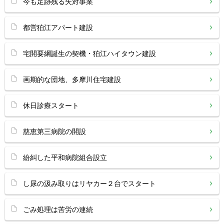
今も足跡残る失対事業
都営狛江アパート建設
宅開要綱誕生の契機・狛江ハイタウン建設
画期的な団地、多摩川住宅建設
休日診療スタート
慈恵第三病院の開設
紛糾した平和病院組合設立
し尿の汲み取りはリヤカー２台でスタート
ごみ処理は苦労の連続