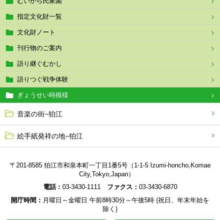
むいから民家園
指定文化財一覧
文化財ノート
刊行物のご案内
語り継ぐむかし
語りつぐ戦争体験
ぎょうせい時模様
音楽の街−狛江
絵手紙発祥の地−狛江
〒201-8585 狛江市和泉本町一丁目1番5号（1-1-5 Izumi-honcho,Komae
City,Tokyo,Japan）
電話：
03-3430-1111
ファクス：
03-3430-6870
開庁時間：
月曜日～金曜日 午前8時30分～午後5時 (祝日、年末年始を
除く)