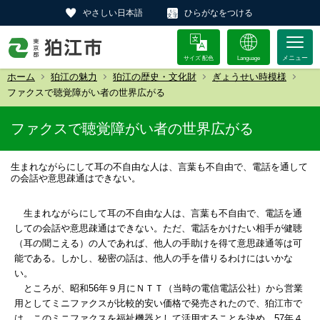
やさしい日本語
ひらがなをつける
サイズ 配色
Language
ホーム
狛江の魅力
狛江の歴史・文化財
ぎょうせい時模様
ファクスで聴覚障がい者の世界広がる
ファクスで聴覚障がい者の世界広がる
生まれながらにして耳の不自由な人は、言葉も不自由で、電話を通して
の会話や意思疎通はできない。
生まれながらにして耳の不自由な人は、言葉も不自由で、電話を通
しての会話や意思疎通はできない。ただ、電話をかけたい相手が健聴
（耳の聞こえる）の人であれば、他人の手助けを得て意思疎通等は可
能である。しかし、秘密の話は、他人の手を借りるわけにはいかな
い。
ところが、昭和56年９月にＮＴＴ（当時の電信電話公社）から営業
用としてミニファクスが比較的安い価格で発売されたので、狛江市で
は、このミニファクスを福祉機器として活用することを決め、57年４