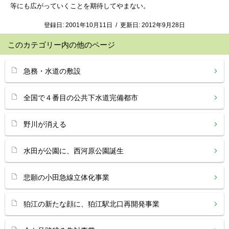
等にも広がっていくことを期待してやまない。
登録日:
2001年10月11日
/
更新日:
2012年9月28日
このカテゴリー内の他のページ
急務・水道の敷設
全国で４番目の公共下水道完備都市
野川が消える
水田が公園に、西河原公園誕生
悲願の小田急線立体化事業
狛江の新たな顔に、狛江駅北口再開発事業