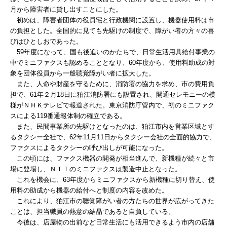
月から障害者に貸し出すことにした。
初めは、障害者団体の役員宅と行政機関に設置し、機器使用料は市
の負担とした。全国的に見ても先駆けの制度で、障がい者の方々の喜
びはひとしおであった。
59年度になって、国も後追いのかたちで、日常生活用具給付事業の
中でミニファクスも認めることとなり、60年度から、使用料助成の対
象を団体役員から一般聴覚障がい者に拡大した。
また、人命や財産を守るために、消防署の協力を求め、市の費用負
担で、61年２月18日に狛江消防署にも設置され、開通セレモニーの模
様がＮＨＫテレビで報道された。東京消防庁管内で、初のミニファク
スによる119番通報体制の確立である。
また、民間事業所の先駆けとなったのは、狛江市内を営業区域とす
るタクシー全社で、62年11月11日からタクシー会社の全面的協力で、
ファクスによるタクシーの呼び出しが可能になった。
この頃には、ファクス機器の開発が相当進んで、新機種が続々と市
場に登場し、ＮＴＴのミニファクスは製造中止となった。
これを機会に、63年度からミニファクスから新機種に切り替え、使
用料の助成から機器の給付へと制度の内容を改めた。
これにより、狛江市の聴覚障がい者の方たちの世界が広がってきた
ことは、担当職員の熱意の結晶であると自負している。
今後は、店屋物の出前など日常生活にも活用できるよう市内の店舗