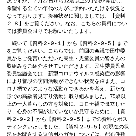
況ですが、７月27日から12歳以上の予約が開始し、
希望する全ての年代の方がご予約いただける状況と
なっております。接種状況に関しましては、【資料
２-８】をご覧ください。なお、こちらの資料につい
ては委員会限りでお願いいたします。
続いて【資料２-９-１】から【資料２-９-５】まで
をご覧ください。こちらでは、前回の会議で田中委
員からご発言いただいた民生・児童委員の皆さんの
取組みをご紹介させていただきます。民生委員児童
委員協議会では、新型コロナウイルス感染症の影響
により普段の訪問活動ができない状況を踏まえ、コ
ロナ禍でどのような活動ができるかを考え、新たな
形での高齢者見守り活動に取り組みました。75歳以
上の一人暮らしの方を対象に、コロナ禍で孤立した
り、心身の不調が出ていないか見守るために、【資
料２-９-２】から【資料２-９-５】までの資料をポス
ティングいたしました。【資料２-９-５】の現在の状
況をお聞きする返信用ハガキについては、配布件数