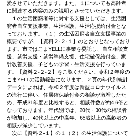
愛させていただきます。また、１についても高齢者
に関連する内容のみの説明とさせていただきます。
１の生活困窮者等に対する支援としては、生活困
窮者自立支援事業、生活保護、生活応援給付金とな
っております。（１）の生活困窮者自立支援事業の
概要ですが、【資料２-２-１】のとおりとなっており
ます。市ではこまYELLに事業を委託し、自立相談支
援、就労支援・就労準備支援、住宅確保給付金、家
計改善支援、子どもの学習・生活支援を行っていま
す。【資料２-２-２】をご覧ください。令和２年度の
こまYELLの活動報告になります。２頁の年代別統計
データによれば、令和２年度は新型コロナウイルス
の流行に伴い、住居確保給付金の相談が激増したた
め、平成31年度と比較すると、相談件数が約4.6倍と
なっております。年代別では、20代・30代の相談者
が増加し、40代以上の中高年、65歳以上の高齢者の
相談が減少しています。
次に【資料２-１】の１（２）の生活保護について