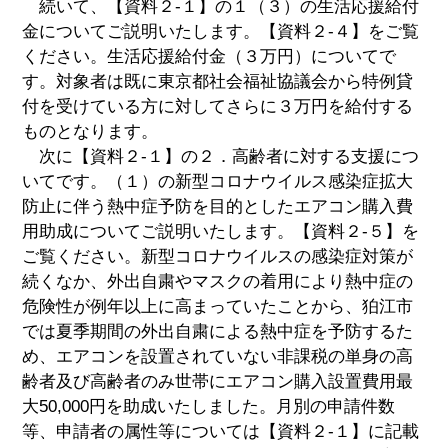
続いて、【資料２-１】の１（３）の生活応援給付
金についてご説明いたします。【資料２-４】をご覧
ください。生活応援給付金（３万円）についてで
す。対象者は既に東京都社会福祉協議会から特例貸
付を受けている方に対してさらに３万円を給付する
ものとなります。
次に【資料２-１】の２．高齢者に対する支援につ
いてです。（１）の新型コロナウイルス感染症拡大
防止に伴う熱中症予防を目的としたエアコン購入費
用助成についてご説明いたします。【資料２-５】を
ご覧ください。新型コロナウイルスの感染症対策が
続くなか、外出自粛やマスクの着用により熱中症の
危険性が例年以上に高まっていたことから、狛江市
では夏季期間の外出自粛による熱中症を予防するた
め、エアコンを設置されていない非課税の単身の高
齢者及び高齢者のみ世帯にエアコン購入設置費用最
大50,000円を助成いたしました。月別の申請件数
等、申請者の属性等については【資料２-１】に記載