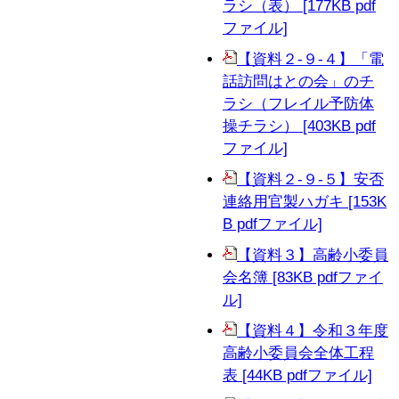
ラシ（表） [177KB pdf
ファイル]
【資料２-９-４】「電
話訪問はとの会」のチ
ラシ（フレイル予防体
操チラシ） [403KB pdf
ファイル]
【資料２-９-５】安否
連絡用官製ハガキ [153K
B pdfファイル]
【資料３】高齢小委員
会名簿 [83KB pdfファイ
ル]
【資料４】令和３年度
高齢小委員会全体工程
表 [44KB pdfファイル]