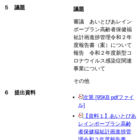
５ 議題
議題
審議 あいとぴあレイン
ボープラン高齢者保健福
祉計画進捗管理令和２年
度報告書（案）について
報告 令和２年度新型コ
ロナウイルス感染症関連
事業について
その他
６ 提出資料
次第 [95KB pdfファイ
ル]
【資料１】あいとぴあ
レインボープラン高齢
者保健福祉計画進捗管
理令和２年度報告書