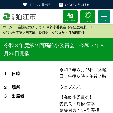
やさしい日本語
ひらがなをつける
サイズ 配色
Language
ホーム
会議録のひろば
高齢小委員会（福祉政策課）
令和３年度第２回高齢小委員会 令和３年８月26日開催
令和３年度第２回高齢小委員会 令和３年８
月26日開催
令和３年８月26日（木曜
１ 日時
日）午後６時～午後７時
ウェブ方式
２ 場所
３ 出席者
【高齢小委員会】
委員長：髙橋 信幸
副委員長：小楠 寿和