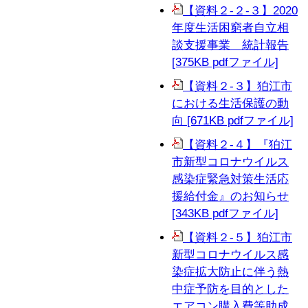
【資料２-２-３】2020
年度生活困窮者自立相
談支援事業 統計報告
[375KB pdfファイル]
【資料２-３】狛江市
における生活保護の動
向 [671KB pdfファイル]
【資料２-４】『狛江
市新型コロナウイルス
感染症緊急対策生活応
援給付金』のお知らせ
[343KB pdfファイル]
【資料２-５】狛江市
新型コロナウイルス感
染症拡大防止に伴う熱
中症予防を目的とした
エアコン購入費等助成