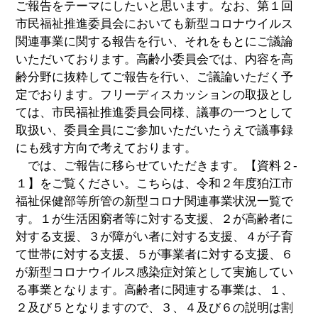
ご報告をテーマにしたいと思います。なお、第１回
市民福祉推進委員会においても新型コロナウイルス
関連事業に関する報告を行い、それをもとにご議論
いただいております。高齢小委員会では、内容を高
齢分野に抜粋してご報告を行い、ご議論いただく予
定でおります。フリーディスカッションの取扱とし
ては、市民福祉推進委員会同様、議事の一つとして
取扱い、委員全員にご参加いただいたうえで議事録
にも残す方向で考えております。
では、ご報告に移らせていただきます。【資料２-
１】をご覧ください。こちらは、令和２年度狛江市
福祉保健部等所管の新型コロナ関連事業状況一覧で
す。１が生活困窮者等に対する支援、２が高齢者に
対する支援、３が障がい者に対する支援、４が子育
て世帯に対する支援、５が事業者に対する支援、６
が新型コロナウイルス感染症対策として実施してい
る事業となります。高齢者に関連する事業は、１、
２及び５となりますので、３、４及び６の説明は割