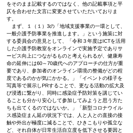
をそのまま記載するのではなく、他の記載事項と平
仄を合わせた文言に変更させていただいておりま
す。
まず、１（１）3の「地域支援事業の一環として、
一般介護予防事業を推進します。」という施策に対
する委員会の意見として、「令和３年度はICTを活用
した介護予防教室をオンラインで実施予定でありサ
ービス向上につながるものと考えられるが、健康寿
命の延伸には60～70歳代へのアプローチの仕方が重
要であり、参加者のオンライン環境の整備がどの程
度であるのかが気にかかる。」「イベントの様子を
写真等で展示しPRすることで、更なる活動の拡大及
び浸透に繋がり、同時に感染症予防対策を講じてい
ることも分かり安心して参加してみようと思う方た
ちも出てくるのではないか。」「新型コロナウイル
ス感染症まん延の状況下では、人と人との直接の接
触や外出が極度に減ることで、ひきこもりや孤立な
ど、それ自体が日常生活自立度を低下させる要因と