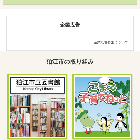
企業広告
安心・安全・救急
余暇活動
こまバス
企業広告募集について
狛江市の取り組み