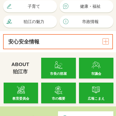
子育て
健康・福祉
狛江の魅力
市政情報
安心安全情報
安心安全情報
狛江市防災マップ
ABOUT
安心安全情報メール
狛江市
市長の部屋
市議会
各種防災情報
六郷・猪方排水樋管の水位情報・映像
防災・防犯ガイド等一覧
教育委員会
市の概要
広報こまえ
緊急診療案内