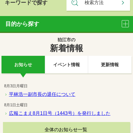
避難所混雑情報の確認
キーワードで探す
検索方法
目的から探す
狛江市の
施設情報
よくある質問
新着情報
お知らせ
イベント情報
更新情報
妊娠・出産
結婚・離婚
子育て
8月3日
月曜日
平林浩一副市長の退任について
引越し
就職・退職
ごみ・リサイクル
8月1日
土曜日
広報こまえ8月1日号（1443号）を発行しました
健康・食育
福祉
税金・年金・保険
全体のお知らせ一覧