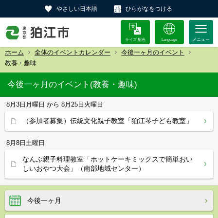
やさしい日本語
ひらがなをつける
サイズ 配色
Language
ホーム
全体のイベントカレンダー
今後一ヶ月のイベント
教養・趣味
今後一ヶ月のイベント(教養・趣味)
8月3日
月曜日
から
8月25日
火曜日
（参加者募集）伝統文化親子教室「狛江琴子ども教室」
8月8日
土曜日
なんぶ親子料理教室「ホットケーキミックスで簡単おい
しいおやつ大会」（南部地域センター）
今後一ヶ月