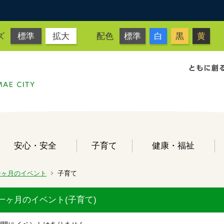
ズ
標準
拡大
配色
標準
白
黒
黄
安心・安全
子育て
健康・福祉
一ヶ月のイベント
子育て
一ヶ月のイベント(子育て)