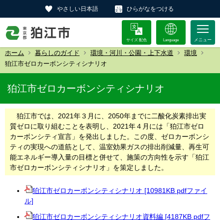
やさしい日本語
ひらがなをつける
サイズ 配色
Language
ホーム
暮らしのガイド
環境・河川・公園・上下水道
環境
狛江市ゼロカーボンシティシナリオ
狛江市ゼロカーボンシティシナリオ
狛江市では、2021年３月に、2050年までに二酸化炭素排出実
質ゼロに取り組むことを表明し、2021年４月には「狛江市ゼロ
カーボンシティ宣言」を発出しました。この度、ゼロカーボンシ
ティの実現への道筋として、温室効果ガスの排出削減量、再生可
能エネルギー導入量の目標と併せて、施策の方向性を示す「狛江
市ゼロカーボンシティシナリオ」を策定しました。
狛江市ゼロカーボンシティシナリオ [10981KB pdfファイ
ル]
狛江市ゼロカーボンシティシナリオ資料編 [4187KB pdfフ