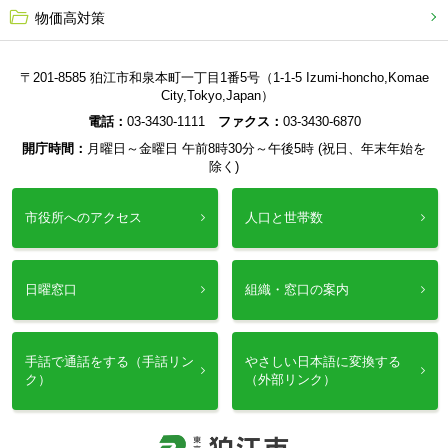
物価高対策
〒201-8585 狛江市和泉本町一丁目1番5号（1-1-5 Izumi-honcho,Komae
City,Tokyo,Japan）
電話：
03-3430-1111
ファクス：
03-3430-6870
開庁時間：
月曜日～金曜日 午前8時30分～午後5時 (祝日、年末年始を
除く)
市役所へのアクセス
人口と世帯数
日曜窓口
組織・窓口の案内
手話で通話をする（手話リン
やさしい日本語に変換する
ク）
（外部リンク）