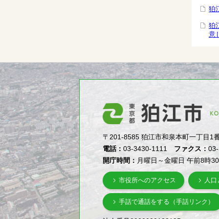
狛
狛
意
〒201-8585 狛江市和泉本町一丁目1番5号（1-
電話：
03-3430-1111
ファクス：
03
開庁時間：
月曜日～金曜日 午前8時3
市役所へのアクセス
人口
手話で通話をする（手話リンク）