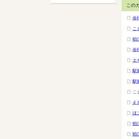
この
歩
こ
狛
歩
エ
駅
駅
こ
え
ほ
狛
狛