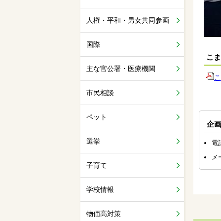
人権・平和・男女共同参画
国際
こま
主な官公署・医療機関
こ
市民相談
ペット
企
選挙
電
メ
子育て
学校情報
物価高対策