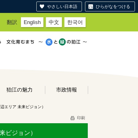
やさしい日本語
ひらがなをつける
翻訳
English
中文
한국어
狛江の魅力
市政情報
辺エリア 未来ビジョン）
印刷
未来ビジョン）