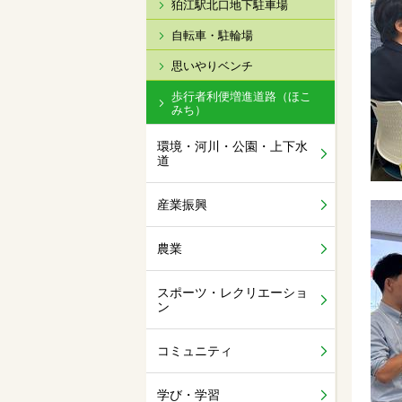
狛江駅北口地下駐車場
自転車・駐輪場
思いやりベンチ
歩行者利便増進道路（ほこ
みち）
環境・河川・公園・上下水
道
産業振興
農業
スポーツ・レクリエーショ
ン
コミュニティ
学び・学習