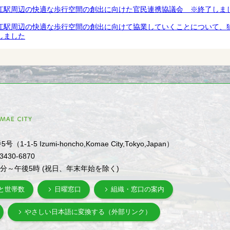
江駅周辺の快適な歩行空間の創出に向けた官民連携協議会 ※終了しま
江駅周辺の快適な歩行空間の創出に向けて協業していくことについて、
しました
1-5 Izumi-honcho,Komae City,Tokyo,Japan）
-3430-6870
0分～午後5時 (祝日、年末年始を除く)
と世帯数
日曜窓口
組織・窓口の案内
やさしい日本語に変換する（外部リンク）