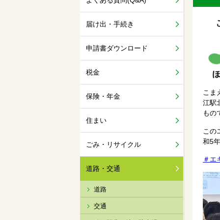
よくある質問(Q&A)
届け出・手続き
申請書ダウンロード
税金
こま
保険・年金
江駅
もの
住まい
この
和5
ごみ・リサイクル
＃エ
道路・交通
道路
交通