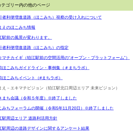
カテゴリー内の他のページ
行者利便増進道路（ほこみち）視察の受け入れについて
まえのほこみち情報
江駅前の風景が変わります。
行者利便増進道路（ほこみち）の指定
キマチカイギ（狛江駅前の空間活用の“オープン・プラットフォーム”）
前ほこみちガイドライン・事例集（＃まちラボ）
前ほこみちイベント（#まちラボ）
まえ－エキマチビジョン（狛江駅北口周辺エリア 未来ビジョン）
きまち会議（令和５年度）※終了しました
こみちフォーラムの開催（令和5年11月20日）※終了しました
江駅周辺エリア 道路利活用方針
江駅周辺の道路デザインに関するアンケート結果