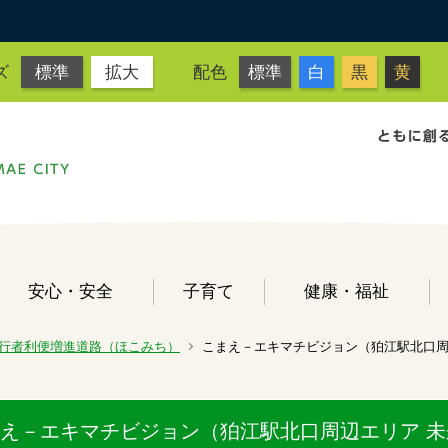
ズ
標準
拡大
配色
標準
白
黒
黄
安心・安全
子育て
健康・福祉
行者利便増進道路（ほこみち）
こまえ－エキマチビジョン（狛江駅北口周
え－エキマチビジョン（狛江駅北口周辺エリア 