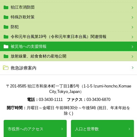
狛江市消防団
特殊詐欺対策
防犯
令和元年台風第19号（令和元年東日本台風）関連情報
被災地への支援情報
放射線量、給食食材の産地公開
救急診療案内
〒201-8585 狛江市和泉本町一丁目1番5号（1-1-5 Izumi-honcho,Komae
City,Tokyo,Japan）
電話：
03-3430-1111
ファクス：
03-3430-6870
開庁時間：
月曜日～金曜日 午前8時30分～午後5時 (祝日、年末年始を
除く)
市役所へのアクセス
人口と世帯数