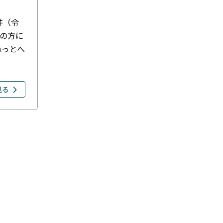
件（令
くの方に
ねっとへ
見る