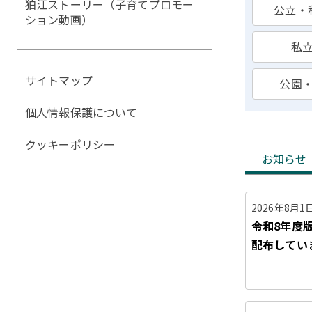
狛江ストーリー（子育てプロモー
公立・
ション動画）
私
サイトマップ
公園
個人情報保護について
クッキーポリシー
お
お知らせ
知
ら
2026年8月1
せ
令和8年度
タ
配布してい
ブ