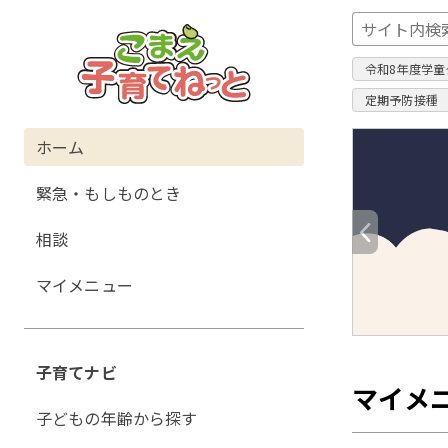
令和8年度学童
定期予防接種
グ
ホーム
ロ
緊急・もしものとき
ー
バ
相談
ル
ナ
マイメニュー
ビ
ゲ
ー
子育てナビ
シ
マイメ
ョ
子どもの年齢から探す
ン