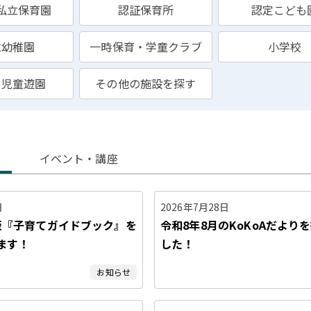
私立保育園
認証保育所
認定こども
立幼稚園
一時保育・学童クラブ
小学校
・児童遊園
その他の施設を探す
イベント・講座
日
2026年7月28日
版『子育てガイドブック』を
令和8年8月のKoKoAだより
ます！
した！
お知らせ