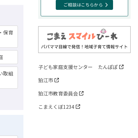
ご相談はこちらから
関
・保育
連
サ
イ
庭
ト
子ども家庭支援センター たんぽぽ
い取組
狛江市
狛江市教育委員会
こまえくぼ1234