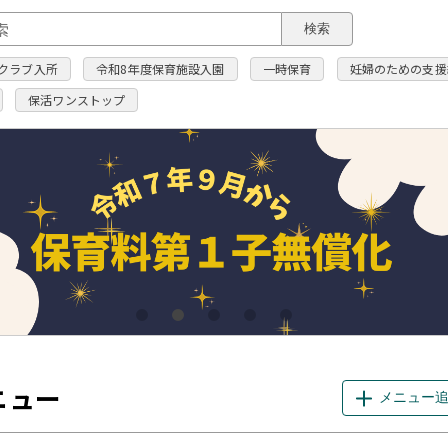
このページの本文へ
検索
クラブ入所
令和8年度保育施設入園
一時保育
妊婦のための支援
保活ワンストップ
ニュー
メニュー