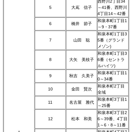
西野川2丁目34
5
大嶌 信子
～41番、西野川
4丁目14～42番
和泉本町1丁目1
6
橋井 節子
～9・37番
和泉本町1丁目3
7
山田 聡
5番（グランド
メゾン)
和泉本町1丁目3
8
大矢 美枝子
6番（セントラ
ルハイツ)
和泉本町1丁目1
9
秋吉 久美子
0～34番
和泉本町2丁目
10
金田 賢次
全域
和泉本町3丁目1
11
名古屋 雅代
～25番
和泉本町3丁目2
12
松本 和美
6～39番、4丁目
1～6・8～11番