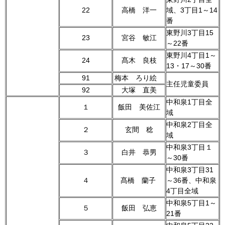
22
高橋 洋一
域、3丁目1～14
番
東野川3丁目15
23
宮谷 敏江
～22番
東野川4丁目1～
24
髙木 良枝
13・17～30番
91
梅本 ろり絵
主任児童委員
92
大塚 直美
中和泉1丁目全
１
飯田 美佐江
域
中和泉2丁目全
２
玄間 稔
域
中和泉3丁目１
３
白井 恭男
～30番
中和泉3丁目31
４
髙橋 蘭子
～36番、中和泉
4丁目全域
中和泉5丁目1～
５
飯田 弘恵
21番