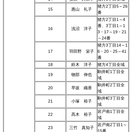
猪方2丁目5～26
15
惠山 礼子
番
猪方2丁目1～4
番、3丁目1～1
16
浅沼 洋子
3・17～19・21
～24番
猪方3丁目14～1
17
羽田野 栄子
6・20・25～41
番
18
鈴木 洋子
猪方4丁目全域
駒井町1丁目全
19
物部 伸也
域
駒井町2丁目全
20
早坂 織香
域
駒井町3丁目全
21
小塚 裕子
域
岩戸南1丁目全
22
髙木 裕子
域
岩戸南2丁目1～
23
三竹 真知子
15番