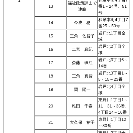
和泉本町4丁目7
1
福祉政策課まで
13
番1～24号、51
連絡
号
和泉本町4丁目7
14
今成 稔
番25～50号
岩戸北1丁目全
15
三角 佐智子
域
岩戸北2丁目全
16
二宮 真紀
域
岩戸北3丁目6～
17
斎藤 珠江
14番
岩戸北3丁目1～
18
三角 真智
5・15～23番
岩戸北4丁目全
19
関 陽一
域
東野川1丁目1～
20
稚田 千春
11・31～36番、
4丁目14～16番
東野川1丁目12
21
大久保 祐子
～30番
東野川2丁目全