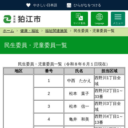
やさしい日本語
ひらがなをつける
サイズ 配色
Language
ホーム
健康・福祉
福祉関連施策
民生委員・児童委員一覧
民生委員・児童委員一覧
民生委員・児童委員一覧（令和８年６月１日現在）
地区
番号
氏名
担当区域
西野川1丁目全
1
中西 たかえ
域
西野川2丁目1～
2
松本 葉子
33番
西野川3丁目全
3
松本 信一
域
西野川4丁目1～
4
亀井 和美
13番