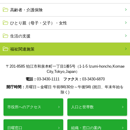
高齢者・介護保険
ひとり親（母子・父子）・女性
生活の支援
福祉関連施策
〒201-8585 狛江市和泉本町一丁目1番5号（1-1-5 Izumi-honcho,Komae
City,Tokyo,Japan）
電話：
03-3430-1111
ファクス：
03-3430-6870
開庁時間：
月曜日～金曜日 午前8時30分～午後5時 (祝日、年末年始を
除く)
市役所へのアクセス
人口と世帯数
日曜窓口
組織・窓口の案内