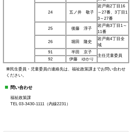
岩戸南2丁目16
24
五ノ井 敬子
～27番、3丁目1
3～27番
岩戸南3丁目1～
25
後藤 淳子
11番
岩戸南4丁目全
26
堀田 隆史
域
91
半田 京子
主任児童委員
92
伊藤 ゆかり
※
民生委員・児童委員の連絡先は、福祉政策課までお問い合わせ
ください。
問い合わせ
福祉政策課
TEL 03-3430-1111（内線2231）