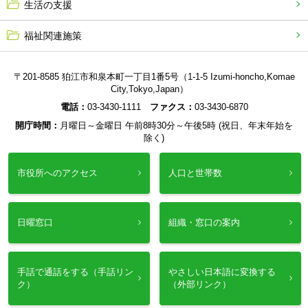
生活の支援
福祉関連施策
〒201-8585 狛江市和泉本町一丁目1番5号（1-1-5 Izumi-honcho,Komae
City,Tokyo,Japan）
電話：
03-3430-1111
ファクス：
03-3430-6870
開庁時間：
月曜日～金曜日 午前8時30分～午後5時 (祝日、年末年始を
除く)
市役所へのアクセス
人口と世帯数
日曜窓口
組織・窓口の案内
手話で通話をする（手話リン
やさしい日本語に変換する
ク）
（外部リンク）