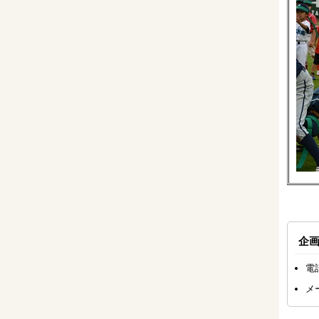
企
電
メ