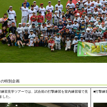
日の特別企画
撃練習見学ツアーでは、試合前の打撃練習を室内練習場で見
■打撃練
ました。