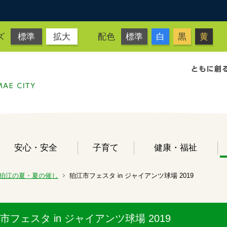
ズ
標準
拡大
配色
標準
白
黒
黄
安心・安全
子育て
健康・福祉
狛江の夏・夏の催し
狛江市フェスタ in ジャイアンツ球場 2019
市フェスタ in ジャイアンツ球場 2019