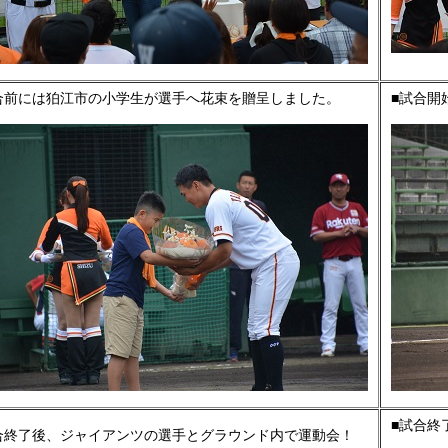
合前には狛江市の小学生が選手へ花束を贈呈しました。
■試合開
■試合終
合終了後、ジャイアンツの選手とグラウンド内で運動会！