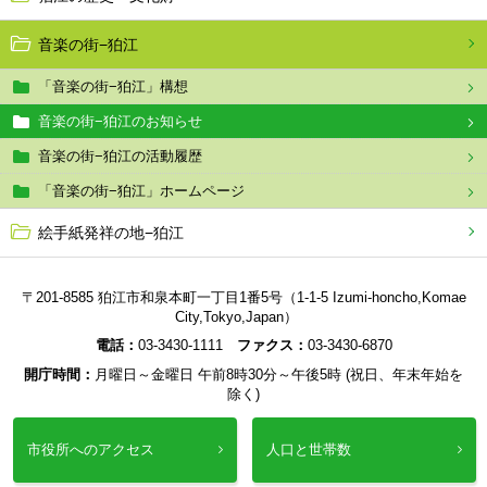
音楽の街−狛江
「音楽の街−狛江」構想
音楽の街−狛江のお知らせ
音楽の街−狛江の活動履歴
「音楽の街−狛江」ホームページ
絵手紙発祥の地−狛江
〒201-8585 狛江市和泉本町一丁目1番5号（1-1-5 Izumi-honcho,Komae
City,Tokyo,Japan）
電話：
03-3430-1111
ファクス：
03-3430-6870
開庁時間：
月曜日～金曜日 午前8時30分～午後5時 (祝日、年末年始を
除く)
市役所へのアクセス
人口と世帯数