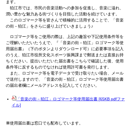
ます。
狛江市では、市民の音楽活動への参加を促進し、音楽に溢れ、
潤い豊かな魅力ある街づくりを目指した活動を続けています。
このロゴマーク等を皆さんで積極的に活用することで、「音楽
の街－狛江」をさらに盛り上げていきましょう♪
ロゴマーク等をご使用の際は、上記の趣旨や下記使用条件等を
ご理解いただいたうえで、『「音楽の街－狛江」ロゴマーク等使
用届出書』（下のボタンよりダウンロード可）に必要事項を記入
のうえ、狛江市役所文化スポーツ振興課まで郵送または直接お持
ちください。提出いただいた届出書をこちらで確認した後、使用
条件等に反するものでなければ使用許可書を発行します。
また、ロゴマーク等を電子データで受け取りたい場合、メール
で送付しますので、「音楽の街－狛江」ロゴマーク等使用届出書
の届出者欄にメールアドレスを記入してください。
「音楽の街－狛江」ロゴマーク等使用届出書 [65KB pdfファ
イル]
※
使用届出書は窓口でも配布しています。