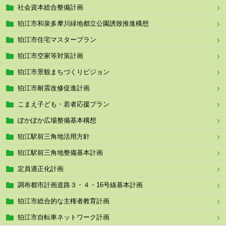
社会資本総合整備計画
狛江市和泉多摩川緑地都立公園誘致推進構想
狛江市住宅マスタープラン
狛江市空家等対策計画
狛江市景観まちづくりビジョン
狛江市耐震改修促進計画
こまえ子ども・若者応援プラン
ぽかぽか広場整備基本構想
狛江駅前三角地活用方針
狛江駅前三角地整備基本計画
定員適正化計画
調布都市計画道路３・４・16号線基本計画
狛江市総合的な主権者教育計画
狛江市自転車ネットワーク計画