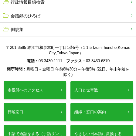
行政情報目録検索
会議録のひろば
例規集
〒201-8585 狛江市和泉本町一丁目1番5号（1-1-5 Izumi-honcho,Komae
City,Tokyo,Japan）
電話：
03-3430-1111
ファクス：
03-3430-6870
開庁時間：
月曜日～金曜日 午前8時30分～午後5時 (祝日、年末年始を
除く)
市役所へのアクセス
人口と世帯数
日曜窓口
組織・窓口の案内
手話で通話をする（手話リン
やさしい日本語に変換する