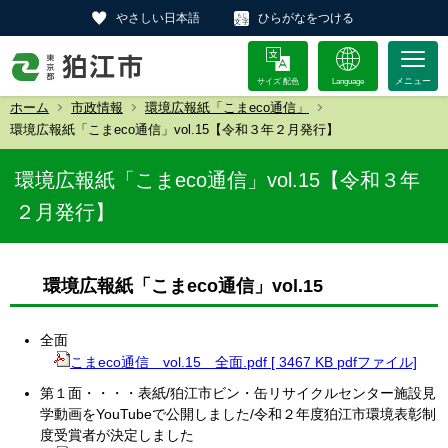
やさしい日本語
ひらがなをつける
サイズ 配色
Language
ホーム
市政情報
環境広報紙「こまeco通信」
環境広報紙「こまeco通信」vol.15【令和３年２月発行】
環境広報紙「こまeco通信」vol.15【令和３年
２月発行】
環境広報紙「こまeco通信」vol.15
全面
こまeco通信 vol.15 全面.pdf [ 3467 KB pdfファイル]
第１面・・・・表紙/狛江市ビン・缶リサイクルセンター施設見
学動画をYouTubeで公開しました/令和２年度狛江市環境表彰制
度受賞者が決定しました