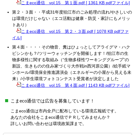
こまeco通信 vol.15 第１面.pdf [ 1361 KB pdfファイル]
第２・３面・・平成31年度狛江市のごみ処理の流れ/やさしいの
は環境だけじゃない（エコ活動は健康・防災・家計にもメリッ
トあり）
こまeco通信 vol.15 第２・３面.pdf [ 1078 KB pdfファ
イル]
第４面・・・・その物音、糞はひょっとしてアライグマ・ハク
ビシンかも？/ツリーウォッチングを開催します！/狛江市の生
物多様性に関する取組み（“生物多様性ワーキンググループ”の
新設、生きものの住み家づくり大作戦in西河原公園）/絵手紙マ
ンホール/環境保全推進講演会（エネルギーの小屋から見える未
来）/小学生環境フォトコンテスト受賞者が決定しました
こまeco通信 vol.15 第４面.pdf [ 1143 KB pdfファイル]
こまeco通信では広告を募集しています！
こまeco通信は市内全戸に配布している環境広報紙です。
あなたの会社をこまeco通信でＰＲしてみませんか？
詳しいお問い合わせは環境政策課まで。