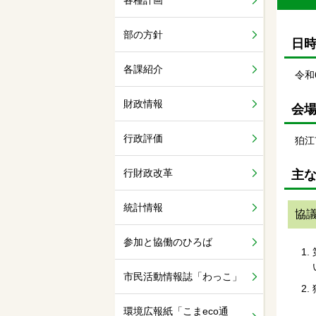
各種計画
部の方針
日
各課紹介
令和
財政情報
会
行政評価
狛江
行財政改革
主
統計情報
協
参加と協働のひろば
市民活動情報誌「わっこ」
環境広報紙「こまeco通