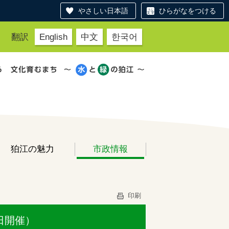
やさしい日本語
ひらがなをつける
翻訳
English
中文
한국어
狛江の魅力
市政情報
印刷
日開催）