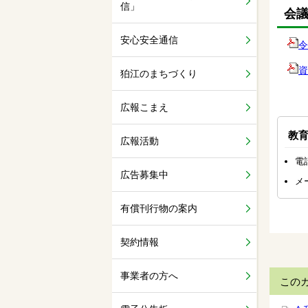
信」
会
安心安全通信
令
資
狛江のまちづくり
広報こまえ
教
広報活動
電話
広告募集中
メ
有償刊行物の案内
契約情報
事業者の方へ
この