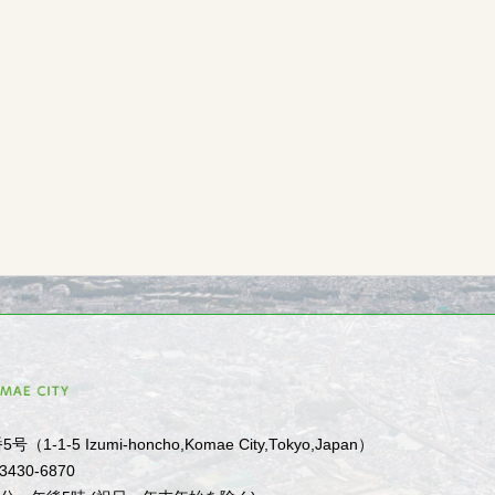
1-5 Izumi-honcho,Komae City,Tokyo,Japan）
-3430-6870