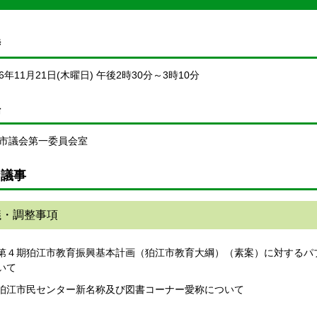
時
6年11月21日(木曜日) 午後2時30分～3時10分
場
市議会第一委員会室
な議事
議・調整事項
第４期狛江市教育振興基本計画（狛江市教育大綱）（素案）に対するパ
いて
狛江市民センター新名称及び図書コーナー愛称について