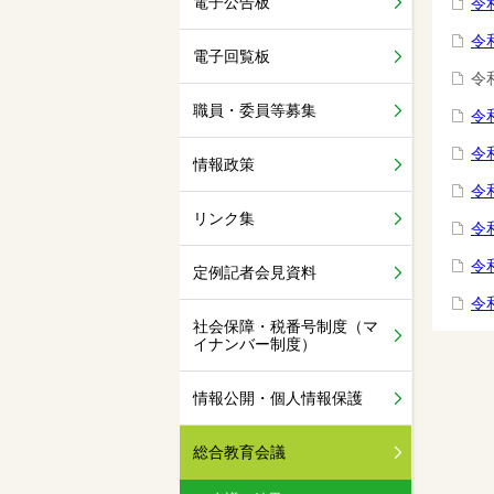
電子公告板
令
令
電子回覧板
令
職員・委員等募集
令
令
情報政策
令
リンク集
令
令
定例記者会見資料
令
社会保障・税番号制度（マ
イナンバー制度）
情報公開・個人情報保護
総合教育会議