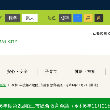
ズ
標準
拡大
配色
標準
白
黒
黄
安心・安全
子育て
健康・福祉
結果
令和6年度第2回狛江市総合教育会議（令和6年11月21日開催）
6年度第2回狛江市総合教育会議（令和6年11月21