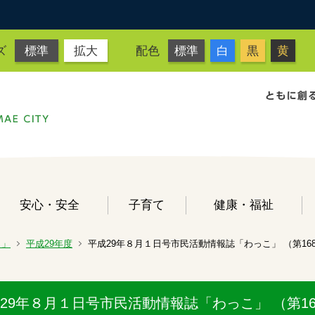
ズ
標準
拡大
配色
標準
白
黒
黄
安心・安全
子育て
健康・福祉
こ」
平成29年度
平成29年８月１日号市民活動情報誌「わっこ」 （第16
29年８月１日号市民活動情報誌「わっこ」 （第16