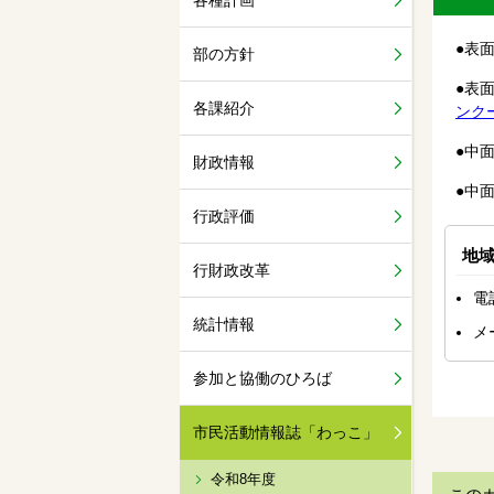
各種計画
●
部の方針
●
表
各課紹介
ンク
●
中
財政情報
●
中
行政評価
地
行財政改革
電
統計情報
メ
参加と協働のひろば
市民活動情報誌「わっこ」
令和8年度