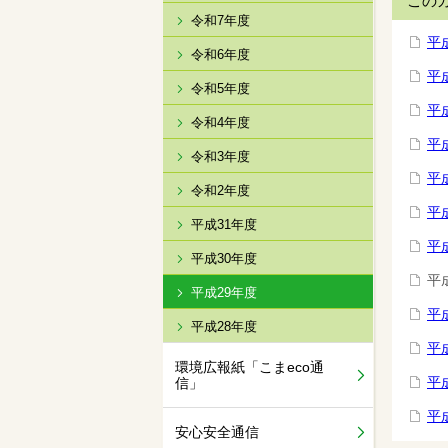
この
令和7年度
平
令和6年度
平
令和5年度
平
令和4年度
平
令和3年度
平
令和2年度
平
平成31年度
平
平成30年度
平
平成29年度
平
平成28年度
平
環境広報紙「こまeco通
平
信」
平
安心安全通信