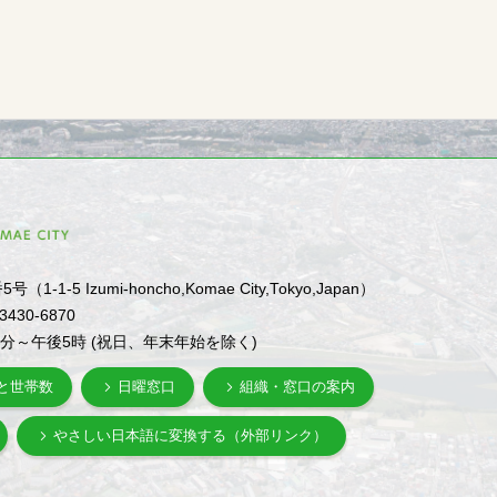
1-5 Izumi-honcho,Komae City,Tokyo,Japan）
-3430-6870
0分～午後5時 (祝日、年末年始を除く)
と世帯数
日曜窓口
組織・窓口の案内
やさしい日本語に変換する（外部リンク）