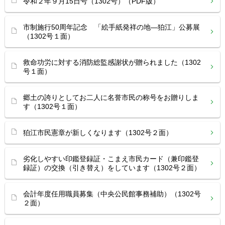
令和２年９月15日号（1302号）（PDF版）
市制施行50周年記念 「絵手紙発祥の地―狛江」公募展
（1302号１面）
救命功労に対する消防総監感謝状が贈られました（1302
号１面）
郷土の誇りとしてお二人に名誉市民の称号をお贈りしま
す（1302号１面）
狛江市民憲章が新しくなります（1302号２面）
劣化しやすい印鑑登録証・こまえ市民カード（兼印鑑登
録証）の交換（引き替え）をしています（1302号２面）
会計年度任用職員募集（中央公民館事務補助）（1302号
２面）