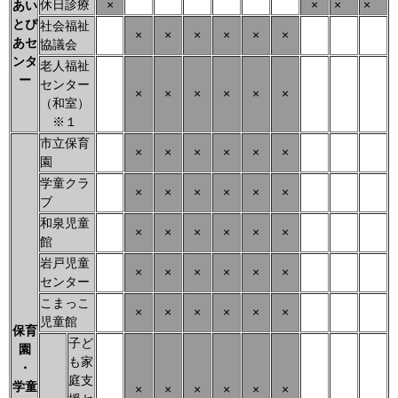
休日診療
×
×
×
×
あい
とぴ
社会福祉
×
×
×
×
×
×
あセ
協議会
ンタ
老人福祉
ー
センター
×
×
×
×
×
×
（和室）
※１
市立保育
×
×
×
×
×
×
園
学童クラ
×
×
×
×
×
×
ブ
和泉児童
×
×
×
×
×
×
館
岩戸児童
×
×
×
×
×
×
センター
こまっこ
×
×
×
×
×
×
児童館
保育
子ど
園
も家
・
庭支
学童
×
×
×
×
×
×