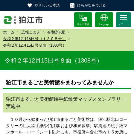
やさしい日本語
ひらがなをつける
サイズ 配色
Language
ホーム
広報こまえ
令和2年度
令和２年12月15日号（１３０８号）
令和２年12月15日号８面（1308号）
令和２年12月15日号８面（1308号）
狛江市まるごと美術館をまわってみませんか
狛江市まるごと美術館絵手紙散策マップスタンプラリー
実施中
１０月から始まった狛江市まるごと美術館は、狛江駅北口ロー
タリーの巨大絵手紙や狛江駅および和泉多摩川駅周辺の絵手紙マ
ンホール・ロードシート以外にも、市役所を含む市内１５カ所に