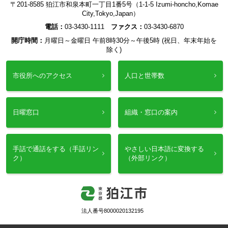
〒201-8585 狛江市和泉本町一丁目1番5号（1-1-5 Izumi-honcho,Komae
City,Tokyo,Japan）
電話：
03-3430-1111
ファクス：
03-3430-6870
開庁時間：
月曜日～金曜日 午前8時30分～午後5時 (祝日、年末年始を
除く)
市役所へのアクセス
人口と世帯数
日曜窓口
組織・窓口の案内
手話で通話をする（手話リン
やさしい日本語に変換する
ク）
（外部リンク）
法人番号8000020132195