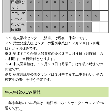
民運動ひ
×
×
×
×
×
×
×
×
ろば
エコルマ
×
×
×
×
×
×
×
×
×
ホール
むいから
×
×
×
×
×
×
×
×
民家園
※１ 老人福祉センター（浴室）は現在、休室中です。
※２ 児童発達支援センターの通所事業は１２月２８日（月曜
日）からお休みです。
※３ 狛江すこやか病児保育室の令和３年１月４日（月曜日）の
ご利用は、当日受付となります。
※４ 中央図書館は、１２月２８日（月曜日）は午後５時までの
開館です。
※５ 多摩川緑地公園グランドは３月中旬まで工事を行い、その
後芝生の養生を行う予定です。
年末年始のごみ情報
年末年始のごみ収集は、狛江市ごみ・リサイクルカレンダーの
通りです。