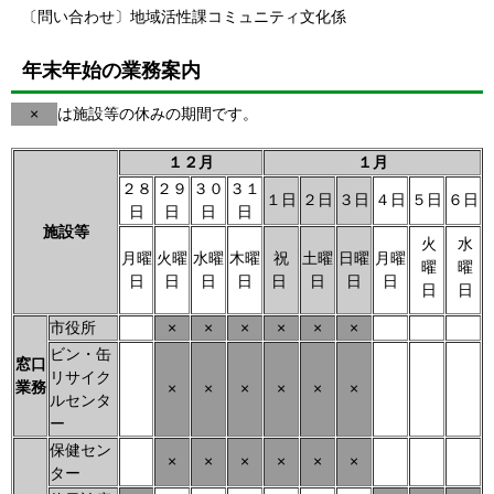
〔問い合わせ〕地域活性課コミュニティ文化係
年末年始の業務案内
×
は施設等の休みの期間です。
１２月
１月
２８
２９
３０
３１
１日
２日
３日
４日
５日
６日
日
日
日
日
施設等
火
水
月曜
火曜
水曜
木曜
祝
土曜
日曜
月曜
曜
曜
日
日
日
日
日
日
日
日
日
日
市役所
×
×
×
×
×
×
ビン・缶
窓口
リサイク
業務
×
×
×
×
×
×
ルセンタ
ー
保健セン
×
×
×
×
×
×
ター