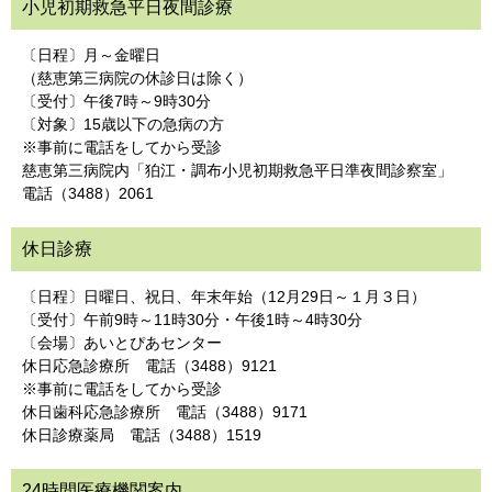
小児初期救急平日夜間診療
〔日程〕月～金曜日
（慈恵第三病院の休診日は除く）
〔受付〕午後7時～9時30分
〔対象〕15歳以下の急病の方
※事前に電話をしてから受診
慈恵第三病院内「狛江・調布小児初期救急平日準夜間診察室」
電話（3488）2061
休日診療
〔日程〕日曜日、祝日、年末年始（12月29日～１月３日）
〔受付〕午前9時～11時30分・午後1時～4時30分
〔会場〕あいとぴあセンター
休日応急診療所 電話（3488）9121
※事前に電話をしてから受診
休日歯科応急診療所 電話（3488）9171
休日診療薬局 電話（3488）1519
24時間医療機関案内