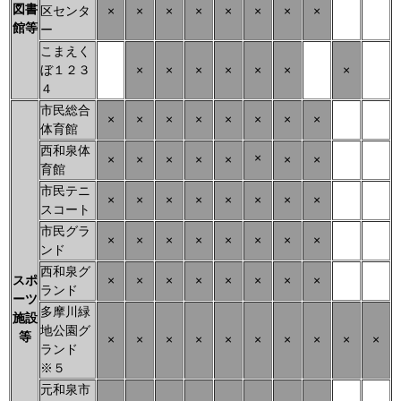
図書
区センタ
×
×
×
×
×
×
×
×
館等
ー
こまえく
ぼ１２３
×
×
×
×
×
×
×
４
市民総合
×
×
×
×
×
×
×
×
体育館
西和泉体
×
×
×
×
×
×
×
×
育館
市民テニ
×
×
×
×
×
×
×
×
スコート
市民グラ
×
×
×
×
×
×
×
×
ンド
西和泉グ
スポ
×
×
×
×
×
×
×
×
ランド
ーツ
多摩川緑
施設
地公園グ
等
×
×
×
×
×
×
×
×
×
×
ランド
※５
元和泉市