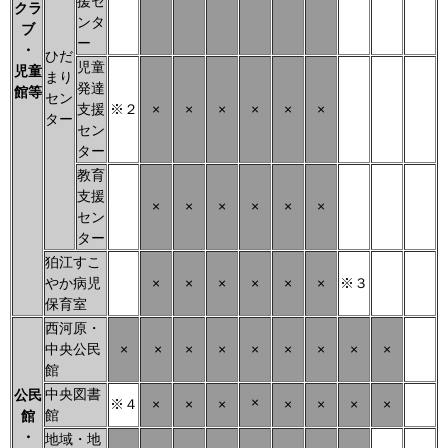
援セ
クラ
ンタ
ブ
ー
・
ひだ
児童
児童
まり
発達
館等
セン
支援
※２
×
×
×
×
×
×
ター
セン
ター
教育
支援
×
×
×
×
×
×
セン
ター
狛江すこ
やか病児
×
×
×
×
×
×
※３
保育室
西河原・
中央公民
×
×
×
×
×
×
×
×
×
館
中央図書
公民
×
※４
×
×
×
×
×
×
×
館
館
・
地域・地