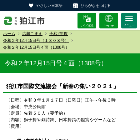
やさしい日本語
ひらがなをつける
サイズ 配色
Language
ホーム
広報こまえ
令和2年度
令和２年12月15日号（１３０８号）
令和２年12月15日号４面（1308号）
令和２年12月15日号４面（1308号）
狛江市国際交流協会「新春の集い２０２１」
〔日程〕令和３年１月１７日（日曜日）正午～午後３時
〔会場〕中央公民館
〔定員〕先着５０人（要予約）
〔内容〕獅子舞や剣詩舞、日本舞踊の鑑賞やゲームなど
〔費用〕