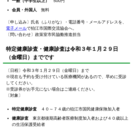
一般（中学生以上）
500円
会員・外国人
無料
〔申し込み〕氏名（ふりがな）・電話番号・メールアドレスを、
電子メール
で狛江市国際交流協会へ。
〔問い合わせ〕政策室市民協働推進担当
特定健康診査・健康診査は令和３年１月２９日
（金曜日）までです
〔日程〕令和３年１月２９日（金曜日）まで
※現在も予約を受け付けている医療機関があるので、早めに受診
してください。
※受診券がお手元にない場合はご連絡ください。
〔対象〕
特定健康診査
４０～７４歳の狛江市国民健康保険加入者
健康診査
東京都後期高齢者医療制度加入者および４０歳以上
の生活保護受給者