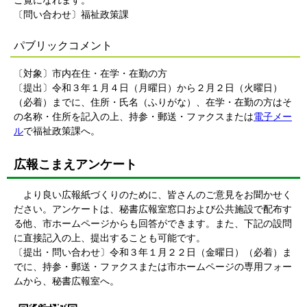
ご覧になれます。
〔問い合わせ〕福祉政策課
パブリックコメント
〔対象〕市内在住・在学・在勤の方
〔提出〕令和３年１月４日（月曜日）から２月２日（火曜日）
（必着）までに、住所・氏名（ふりがな）、在学・在勤の方はそ
の名称・住所を記入の上、持参・郵送・ファクスまたは
電子メー
ル
で福祉政策課へ。
広報こまえアンケート
より良い広報紙づくりのために、皆さんのご意見をお聞かせく
ださい。アンケートは、秘書広報室窓口および公共施設で配布す
る他、市ホームページからも回答ができます。また、下記の設問
に直接記入の上、提出することも可能です。
〔提出・問い合わせ〕令和３年１月２２日（金曜日）（必着）ま
でに、持参・郵送・ファクスまたは市ホームページの専用フォー
ムから、秘書広報室へ。