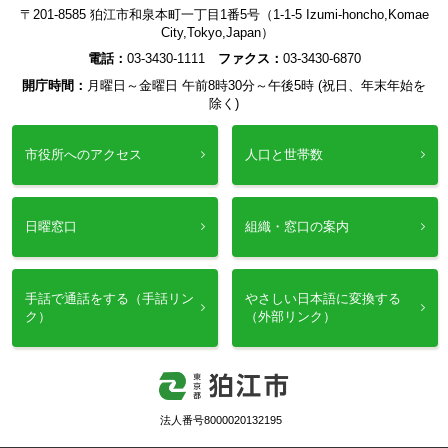
〒201-8585 狛江市和泉本町一丁目1番5号（1-1-5 Izumi-honcho,Komae
City,Tokyo,Japan）
電話：
03-3430-1111
ファクス：
03-3430-6870
開庁時間：
月曜日～金曜日 午前8時30分～午後5時 (祝日、年末年始を
除く)
市役所へのアクセス
人口と世帯数
日曜窓口
組織・窓口の案内
手話で通話をする（手話リン
やさしい日本語に変換する
ク）
（外部リンク）
法人番号8000020132195