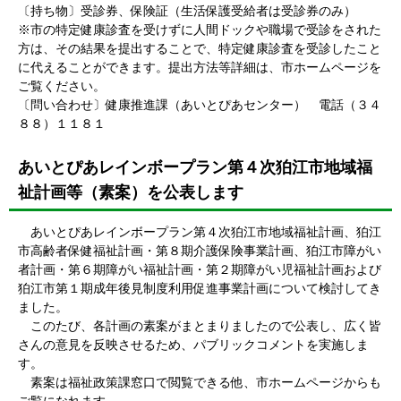
〔持ち物〕受診券、保険証（生活保護受給者は受診券のみ）
※市の特定健康診査を受けずに人間ドックや職場で受診をされた
方は、その結果を提出することで、特定健康診査を受診したこと
に代えることができます。提出方法等詳細は、市ホームページを
ご覧ください。
〔問い合わせ〕健康推進課（あいとぴあセンター） 電話（３４
８８）１１８１
あいとぴあレインボープラン第４次狛江市地域福
祉計画等（素案）を公表します
あいとぴあレインボープラン第４次狛江市地域福祉計画、狛江
市高齢者保健福祉計画・第８期介護保険事業計画、狛江市障がい
者計画・第６期障がい福祉計画・第２期障がい児福祉計画および
狛江市第１期成年後見制度利用促進事業計画について検討してき
ました。
このたび、各計画の素案がまとまりましたので公表し、広く皆
さんの意見を反映させるため、パブリックコメントを実施しま
す。
素案は福祉政策課窓口で閲覧できる他、市ホームページからも