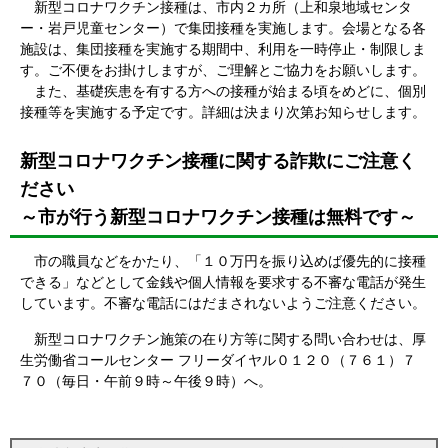
新型コロナワクチン接種は、市内２カ所（上和泉地域センタ
ー・岩戸児童センター）で集団接種を実施します。会場となる各
施設は、集団接種を実施する期間中、利用を一時停止・制限しま
す。ご不便をお掛けしますが、ご理解とご協力をお願いします。
また、基礎疾患を有する方への接種が始まる頃をめどに、個別
接種等を実施する予定です。詳細は決まり次第お知らせします。
新型コロナワクチン接種に関する詐欺にご注意く
ださい
～市が行う新型コロナワクチン接種は無料です～
市の職員などをかたり、「１０万円を振り込めば優先的に接種
できる」などとして金銭や個人情報を要求する不審な電話が発生
しています。不審な電話にはだまされないようご注意ください。
新型コロナワクチン施策の在り方等に関する問い合わせは、厚
生労働省コールセンター フリーダイヤル０１２０（７６１）７
７０（毎日・午前９時～午後９時）へ。