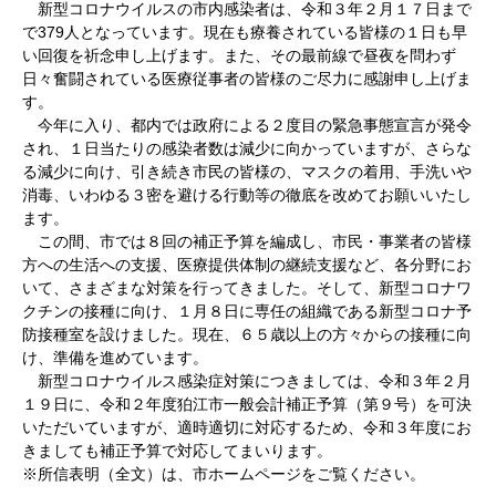
新型コロナウイルスの市内感染者は、令和３年２月１７日まで
で379人となっています。現在も療養されている皆様の１日も早
い回復を祈念申し上げます。また、その最前線で昼夜を問わず
日々奮闘されている医療従事者の皆様のご尽力に感謝申し上げま
す。
今年に入り、都内では政府による２度目の緊急事態宣言が発令
され、１日当たりの感染者数は減少に向かっていますが、さらな
る減少に向け、引き続き市民の皆様の、マスクの着用、手洗いや
消毒、いわゆる３密を避ける行動等の徹底を改めてお願いいたし
ます。
この間、市では８回の補正予算を編成し、市民・事業者の皆様
方への生活への支援、医療提供体制の継続支援など、各分野にお
いて、さまざまな対策を行ってきました。そして、新型コロナワ
クチンの接種に向け、１月８日に専任の組織である新型コロナ予
防接種室を設けました。現在、６５歳以上の方々からの接種に向
け、準備を進めています。
新型コロナウイルス感染症対策につきましては、令和３年２月
１９日に、令和２年度狛江市一般会計補正予算（第９号）を可決
いただいていますが、適時適切に対応するため、令和３年度にお
きましても補正予算で対応してまいります。
※所信表明（全文）は、市ホームページをご覧ください。