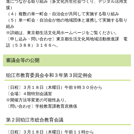
進につながる取り組み（多文化共生社会づくり、デジタル活用支
援）
（４）複数の単一町会・自治会が共同して実施する取り組み
（５）単一町会・自治会が他の地域団体と連携して実施する取り
組み
※詳細は、東京都生活文化局ホームページをご覧ください。
〔申し込み・問い合わせ〕東京都生活文化局地域活動推進課 電
話（５３８８）３１６６へ。
審議会等の公開
狛江市教育委員会令和３年第３回定例会
〔日程〕３月１８日（木曜日）午前９時３０分から
〔会場〕４階特別会議室
※開催方法等変更の可能性あり。
〔問い合わせ〕学校教育課教育庶務係
第２回狛江市総合教育会議
〔日程〕３月１８日（木曜日）午前１１時から