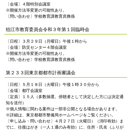
〔会場〕４階特別会議室
※開催方法等変更の可能性あり。
〔問い合わせ〕学校教育課教育庶務係
狛江市教育委員会令和３年第１回臨時会
〔日程〕３月２９日（月曜日）午後１時から
〔会場〕防災センター４階会議室
※開催方法等変更の可能性あり。
〔問い合わせ〕学校教育課教育庶務係
第２３３回東京都都市計画審議会
〔日程〕５月１８日（火曜日）午後１時３０分から
〔会場〕都庁会議室
〔定員〕１５人（多数抽選。傍聴者として決定した方には決定通
知を送付）
※個人情報に関わる案件は一部非公開となる場合があります。
※詳細は、東京都都市整備局ホームページをご覧ください。
〔申し込み・問い合わせ〕４月２７日（火曜日）（消印有効）ま
でに、往復はがき（一人１通のみ有効）に、住所・氏名（ふりが