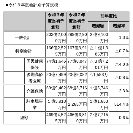
■令和３年度会計別予算規模
令和３年
令和２年
前年度比
度当初予
度当初予
増減額
増減率
算額
算額
303億2,00
299億2,90
３億9,100
一般会計
1.3％
0万円
0万円
万円
166億2,52
167億3,91
△１億1,3
特別会計
△0.7％
5万円
0万円
85万円
国民健康
74億1,646
77億8,847
△３億7,2
△4.8％
保険
万円
万円
01万円
後期高齢
20億7,499
20億9,082
△1,583万
△0.8％
者医療
万円
万円
円
69億9,462
68億3,716
１億5,746
介護保険
2.3％
万円
万円
万円
駐車場事
１億3,918
１億1,653
2,265万円
514.4％
業
万円
万円
469億4,52
466億6,81
２億7,715
総額
0.6％
5万円
0万円
万円