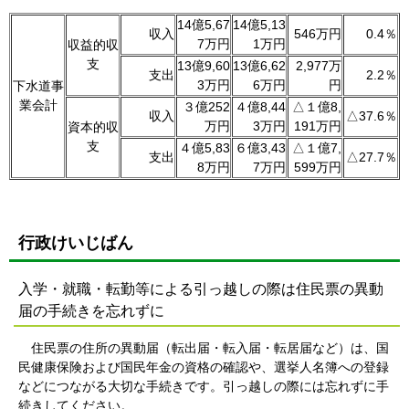
14億5,67
14億5,13
収入
546万円
0.4％
7万円
1万円
収益的収
支
13億9,60
13億6,62
2,977万
支出
2.2％
3万円
6万円
円
下水道事
業会計
３億252
４億8,44
△１億8,
収入
△37.6％
万円
3万円
191万円
資本的収
支
４億5,83
６億3,43
△１億7,
支出
△27.7％
8万円
7万円
599万円
行政けいじばん
入学・就職・転勤等による引っ越しの際は住民票の異動
届の手続きを忘れずに
住民票の住所の異動届（転出届・転入届・転居届など）は、国
民健康保険および国民年金の資格の確認や、選挙人名簿への登録
などにつながる大切な手続きです。引っ越しの際には忘れずに手
続きしてください。