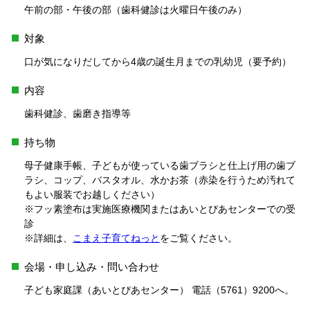
午前の部・午後の部（歯科健診は火曜日午後のみ）
対象
口が気になりだしてから4歳の誕生月までの乳幼児（要予約）
内容
歯科健診、歯磨き指導等
持ち物
母子健康手帳、子どもが使っている歯ブラシと仕上げ用の歯ブ
ラシ、コップ、バスタオル、水かお茶（赤染を行うため汚れて
もよい服装でお越しください）
※フッ素塗布は実施医療機関またはあいとぴあセンターでの受
診
※詳細は、
こまえ子育てねっと
をご覧ください。
会場・申し込み・問い合わせ
子ども家庭課（あいとぴあセンター） 電話（5761）9200へ。