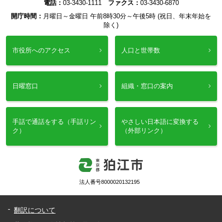
電話：
03-3430-1111
ファクス：
03-3430-6870
開庁時間：
月曜日～金曜日 午前8時30分～午後5時 (祝日、年末年始を
除く)
市役所へのアクセス
人口と世帯数
日曜窓口
組織・窓口の案内
手話で通話をする（手話リン
やさしい日本語に変換する
ク）
（外部リンク）
法人番号8000020132195
翻訳について