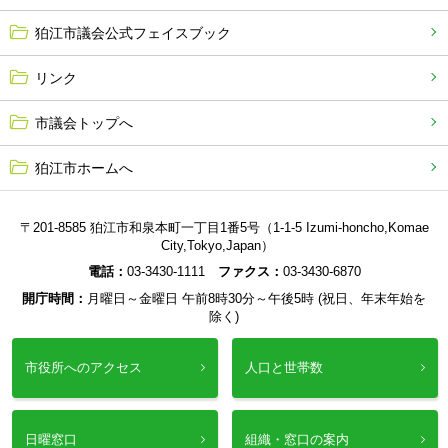
狛江市議会公式フェイスブック
リンク
市議会トップへ
狛江市ホームへ
〒201-8585 狛江市和泉本町一丁目1番5号（1-1-5 Izumi-honcho,Komae
City,Tokyo,Japan）
電話：
03-3430-1111
ファクス：
03-3430-6870
開庁時間：
月曜日～金曜日 午前8時30分～午後5時 (祝日、年末年始を
除く)
市役所へのアクセス
人口と世帯数
日曜窓口
組織・窓口の案内