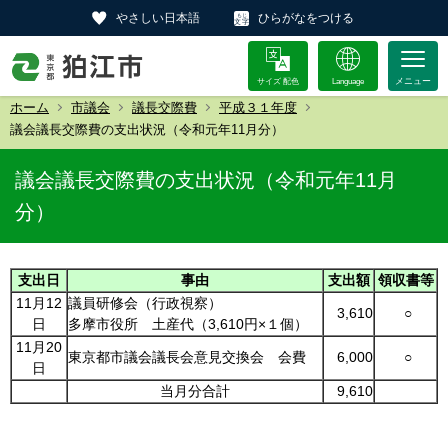
やさしい日本語
ひらがなをつける
サイズ 配色
Language
ホーム
市議会
議長交際費
平成３１年度
議会議長交際費の支出状況（令和元年11月分）
議会議長交際費の支出状況（令和元年11月
分）
支出日
事由
支出額
領収書等
11月12
議員研修会（行政視察）
3,610
○
日
多摩市役所 土産代（3,610円×１個）
11月20
東京都市議会議長会意見交換会 会費
6,000
○
日
当月分合計
9,610