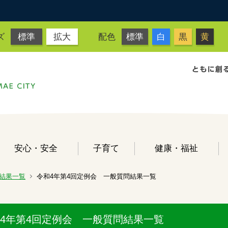
ズ
標準
拡大
配色
標準
白
黒
黄
安心・安全
子育て
健康・福祉
結果一覧
令和4年第4回定例会 一般質問結果一覧
4年第4回定例会 一般質問結果一覧