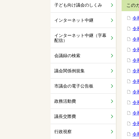
子ども向け議会のしくみ
この
令
インターネット中継
令
インターネット中継（字幕
令
配信）
令
会議録の検索
令
議会関係例規集
令
令
市議会の電子公告板
令
政務活動費
令
令
議長交際費
令
行政視察
令