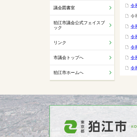
令
議会図書室
令
狛江市議会公式フェイスブ
令
ック
令
リンク
令
市議会トップへ
令
令
狛江市ホームへ