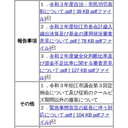
１．
令和３年度自治・市民功労表
彰について.pdf [ 39 KB pdfファイ
ル]
２．
令和２年度狛江市各会計歳入
歳出決算及び基金の運用状況審査
報告事項
意見について.pdf [ 78 KB pdfファ
イル]
３．
令和２年度健全化判断比率及
び資金不足比率に関する審査意見
について.pdf [ 127 KB pdfファイ
ル]
１．令和３年狛江市議会第３回定
例会について及び従前のクールビ
ズ期間以外の服装について
その他
２．
緊急事態宣言の延長に伴う対
応について.pdf [ 104 KB pdfファ
イル]