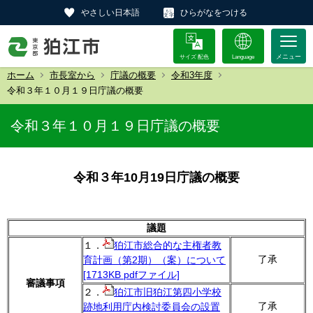
やさしい日本語
ひらがなをつける
サイズ 配色
Language
ホーム
市長室から
庁議の概要
令和3年度
令和３年１０月１９日庁議の概要
令和３年１０月１９日庁議の概要
令和３年10月19日庁議の概要
議題
１．
狛江市総合的な主権者教
了承
育計画（第2期）（案）について
[1713KB pdfファイル]
審議事項
２．
狛江市旧狛江第四小学校
了承
跡地利用庁内検討委員会の設置