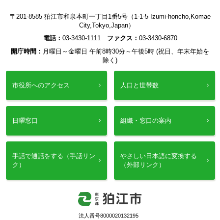
〒201-8585 狛江市和泉本町一丁目1番5号（1-1-5 Izumi-honcho,Komae
City,Tokyo,Japan）
電話：
03-3430-1111
ファクス：
03-3430-6870
開庁時間：
月曜日～金曜日 午前8時30分～午後5時 (祝日、年末年始を
除く)
市役所へのアクセス
人口と世帯数
日曜窓口
組織・窓口の案内
手話で通話をする（手話リン
やさしい日本語に変換する
ク）
（外部リンク）
法人番号8000020132195