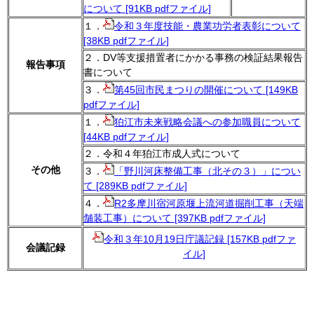
について [91KB pdfファイル]
１．
令和３年度技能・農業功労者表彰について
[38KB pdfファイル]
２．DV等支援措置者にかかる事務の検証結果報告
報告事項
書について
３．
第45回市民まつりの開催について [149KB
pdfファイル]
１．
狛江市未来戦略会議への参加職員について
[44KB pdfファイル]
２．令和４年狛江市成人式について
その他
３．
「野川河床整備工事（北その３）」につい
て [289KB pdfファイル]
４．
R2多摩川宿河原堰上流河道掘削工事（天端
舗装工事）について [397KB pdfファイル]
令和３年10月19日庁議記録 [157KB pdfファ
会議記録
イル]