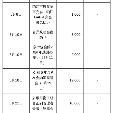
狛江市農産物
直売会・狛江
8月8日
1,000
○
GAP研究会
暑気払い
岩戸親睦会盆
8月10日
3,000
踊り
泉の森会館2
0周年感謝の
8月10日
2,000
集い（8月11
日）
令和５年度P
友会納涼親睦
8月18日
12,000
○
会（8月19
日）
多摩川衛生組
8月21日
合正副管理者
10,000
○
会議・懇親会