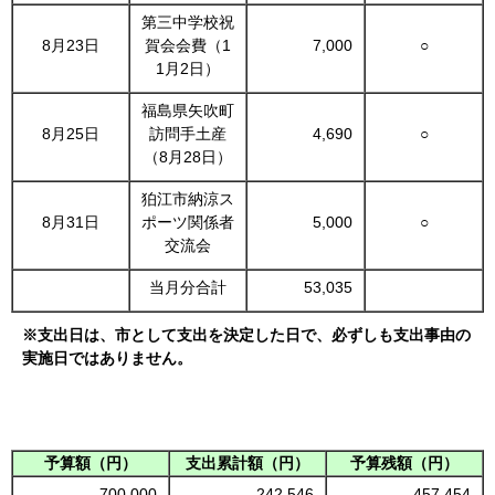
第三中学校祝
8月23日
賀会会費（1
7,000
○
1月2日）
福島県矢吹町
8月25日
訪問手土産
4,690
○
（8月28日）
狛江市納涼ス
8月31日
ポーツ関係者
5,000
○
交流会
当月分合計
53,035
※支出日は、市として支出を決定した日で、必ずしも支出事由の
実施日ではありません。
予算額（円）
支出累計額（円）
予算残額（円）
700,000
242,546
457,454