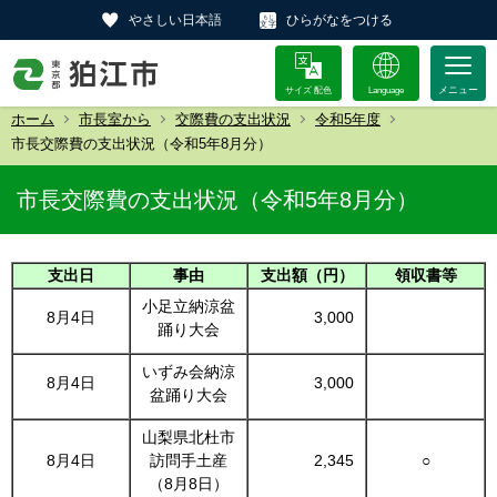
やさしい日本語
ひらがなをつける
サイズ 配色
Language
ホーム
市長室から
交際費の支出状況
令和5年度
市長交際費の支出状況（令和5年8月分）
市長交際費の支出状況（令和5年8月分）
支出日
事由
支出額（円）
領収書等
小足立納涼盆
8月4日
3,000
踊り大会
いずみ会納涼
8月4日
3,000
盆踊り大会
山梨県北杜市
8月4日
訪問手土産
2,345
○
（8月8日）