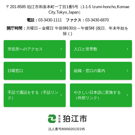
〒201-8585 狛江市和泉本町一丁目1番5号（1-1-5 Izumi-honcho,Komae
City,Tokyo,Japan）
電話：
03-3430-1111
ファクス：
03-3430-6870
開庁時間：
月曜日～金曜日 午前8時30分～午後5時 (祝日、年末年始を
除く)
市役所へのアクセス
人口と世帯数
日曜窓口
組織・窓口の案内
手話で通話をする（手話リン
やさしい日本語に変換する
ク）
（外部リンク）
法人番号8000020132195