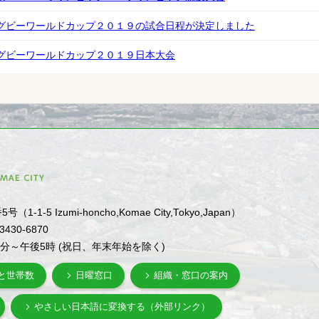
グビーワールドカップ２０１９の試合日程が決定しました
グビーワールドカップ２０１９日本大会
1-5 Izumi-honcho,Komae City,Tokyo,Japan）
-3430-6870
0分～午後5時 (祝日、年末年始を除く)
と世帯数
日曜窓口
組織・窓口の案内
やさしい日本語に変換する（外部リンク）