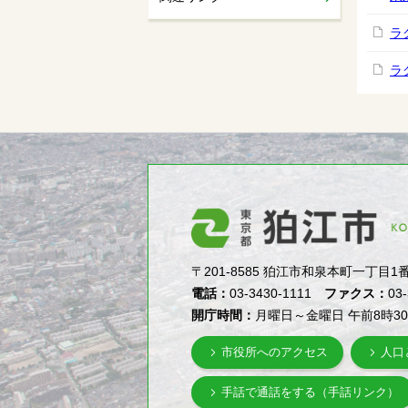
ラ
ラ
〒201-8585 狛江市和泉本町一丁目1番5号（1-
電話：
03-3430-1111
ファクス：
03
開庁時間：
月曜日～金曜日 午前8時3
市役所へのアクセス
人口
手話で通話をする（手話リンク）