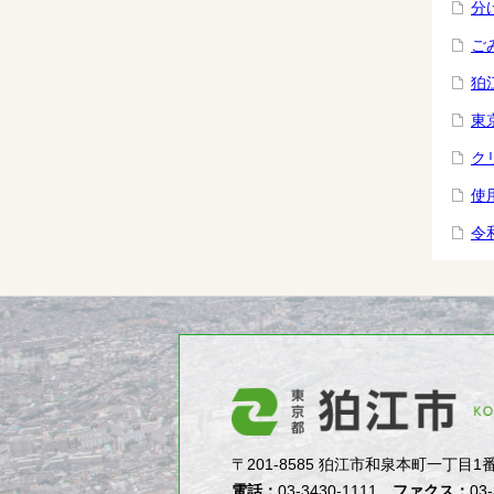
分
ご
狛
東
ク
使
令
〒201-8585 狛江市和泉本町一丁目1番5号（1-
電話：
03-3430-1111
ファクス：
03