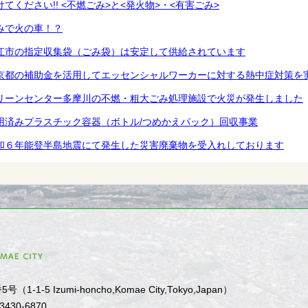
けてください!! <不燃ごみ>と<発火物>・<有害ごみ>
みで火の車！？
江市の指定収集袋（ごみ袋）は安定して供給されています
京都の補助金を活用してエッセンシャルワーカーに対する熱中症対策を
リーンセンター多摩川の不燃・粗大ごみ処理施設で火災が発生しました
用済みプラスチック容器（ボトル/つめかえパック）回収事業
和６年能登半島地震にて発生した災害廃棄物を受入れしております
1-5 Izumi-honcho,Komae City,Tokyo,Japan）
-3430-6870