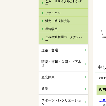
ごみ・リサイクルカレンダ
ー
リサイクル
減免・助成制度等
環境学習
ごみ半減新聞バックナンバ
ー
道路・交通
環境・河川・公園・上下水
道
申
産業振興
WE
農業
WE
リネ
スポーツ・レクリエーショ
ン
※詳