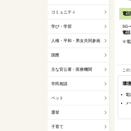
コミュニティ
電
学び・学習
SG
電話：
人権・平和・男女共同参画
※電
国際
主な官公署・医療機関
この
環
市民相談
電
ペット
メ
選挙
子育て