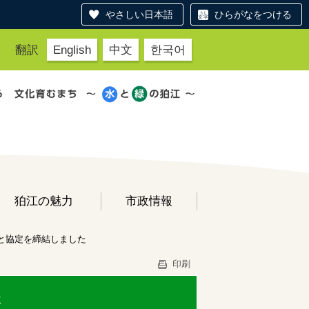
やさしい日本語
ひらがなをつける
翻訳
English
中文
한국어
狛江の魅力
市政情報
と協定を締結しました
印刷
た