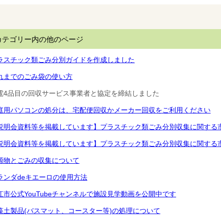
カテゴリー内の他のページ
ラスチック類ごみ分別ガイドを作成しました
れまでのごみ袋の使い方
電4品目の回収サービス事業者と協定を締結しました
庭用パソコンの処分は、宅配便回収かメーカー回収をご利用ください
説明会資料等を掲載しています】プラスチック類ごみ分別収集に関する市
説明会資料等を掲載しています】プラスチック類ごみ分別収集に関する
源物とごみの収集について
ランダdeキエーロの使用方法
江市公式YouTubeチャンネルで施設見学動画を公開中です
藻土製品(バスマット、コースター等)の処理について