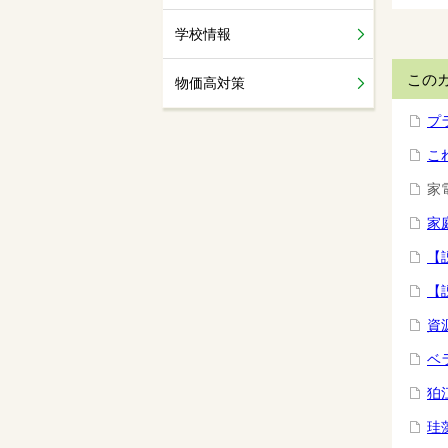
学校情報
この
物価高対策
プ
こ
家
家
【
【
資
ベ
狛
珪