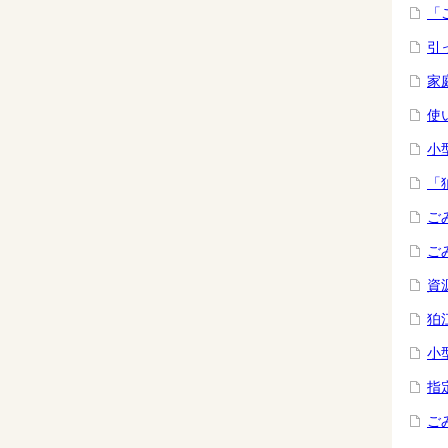
「
引
家
使
小
「
ご
ご
資
狛
小
指
ご