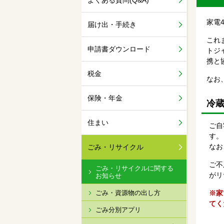
よくある質問(Q&A)
家電
届け出・手続き
これ
申請書ダウンロード
トジ
携と
税金
なお
保険・年金
冷
住まい
ご自
す。
なお
ごみ・リサイクル
ご不
ごみ・リサイクルに関する
がリ
お知らせ
ごみ・資源物の出し方
※家
てく
ごみ分別アプリ