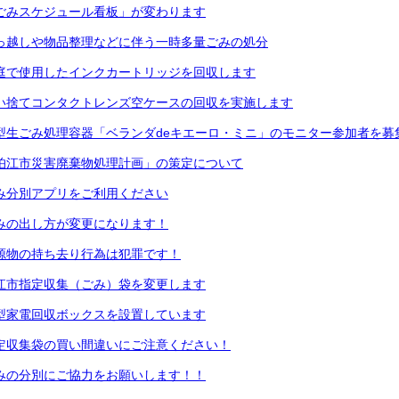
ごみスケジュール看板」が変わります
っ越しや物品整理などに伴う一時多量ごみの処分
庭で使用したインクカートリッジを回収します
い捨てコンタクトレンズ空ケースの回収を実施します
型生ごみ処理容器「ベランダdeキエーロ・ミニ」のモニター参加者を募
狛江市災害廃棄物処理計画」の策定について
み分別アプリをご利用ください
みの出し方が変更になります！
源物の持ち去り行為は犯罪です！
江市指定収集（ごみ）袋を変更します
型家電回収ボックスを設置しています
定収集袋の買い間違いにご注意ください！
みの分別にご協力をお願いします！！