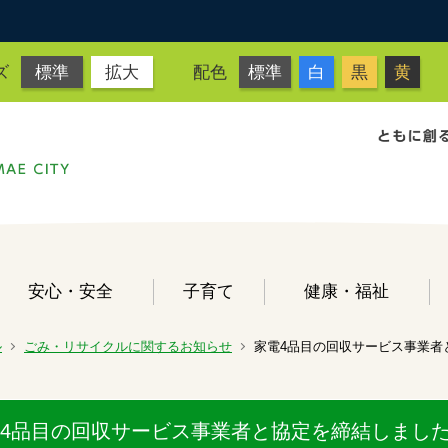
ズ
標準
拡大
配色
標準
白
黒
黄
安心・安全
子育て
健康・福祉
ル
ごみ・リサイクルに関するお知らせ
家電4品目の回収サービス事業者
4品目の回収サービス事業者と協定を締結しまし