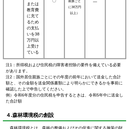
〇
親族ごと
―
または
に38万円
教育費
以上）
に充て
るため
の支払
いを38
万円以
上受け
ている
注1：所得税および住民税の障害者控除の要件を備えている必要
があります。
注2：国外居住親族ごとにその年度の前年において送金した合計
額と、その金額を送金関係書類により明らかにできるかを事前に
確認した上で申告してください。
例）令和6年度分の住民税を申告するときは、令和5年中に送金し
た合計額
４.森林環境税の創設
森林環境税とは、森林の整備およびその促進に関する施策の財