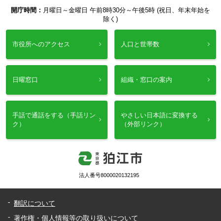
開庁時間：
月曜日～金曜日 午前8時30分～午後5時 (祝日、年末年始を
除く)
市役所へのアクセス
人口と世帯数
日曜窓口
組織・窓口の案内
手話で通話をする（手話リン
やさしい日本語に変換する
ク）
（外部リンク）
法人番号8000020132195
翻訳について
著作権・個人情報等の取り扱いについて