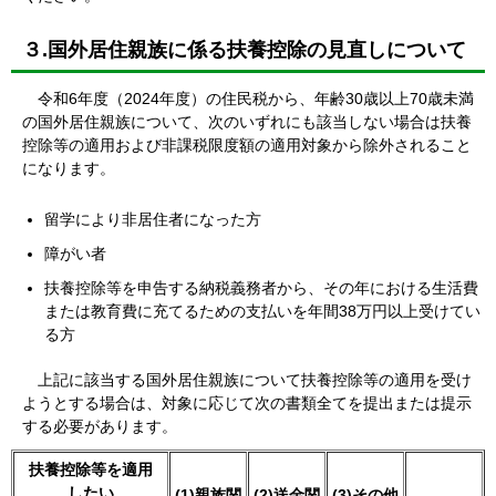
３.国外居住親族に係る扶養控除の見直しについて
令和6年度（2024年度）の住民税から、年齢30歳以上70歳未満
の国外居住親族について、次のいずれにも該当しない場合は扶養
控除等の適用および非課税限度額の適用対象から除外されること
になります。
留学により非居住者になった方
障がい者
扶養控除等を申告する納税義務者から、その年における生活費
または教育費に充てるための支払いを年間38万円以上受けてい
る方
上記に該当する国外居住親族について扶養控除等の適用を受け
ようとする場合は、対象に応じて次の書類全てを提出または提示
する必要があります。
扶養控除等を適用
したい
(1)親族関
(2)送金関
(3)その他