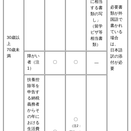
に相当
必要書
する書
類が外
類の写
国語で
し」
書かれ
（留学
ている
ビザ等
30歳以
場合
相当書
上
は、
類）
70歳未
日本語
満
障がい
訳の添
者（注
〇
〇
付が必
―
1）
要
扶養控
除等を
申告す
る納税
義務者
からそ
の年に
〇
おける
（注2：
生活費