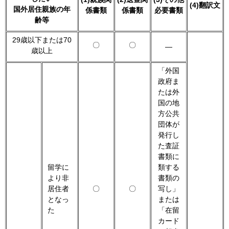
(4)翻訳文
国外居住親族の年
係書類
係書類
必要書類
齢等
29歳以下または70
〇
〇
―
歳以上
「外国
政府ま
たは外
国の地
方公共
団体が
発行し
た査証
書類に
留学に
類する
より非
書類の
居住者
〇
〇
写し」
となっ
または
た
「在留
カード