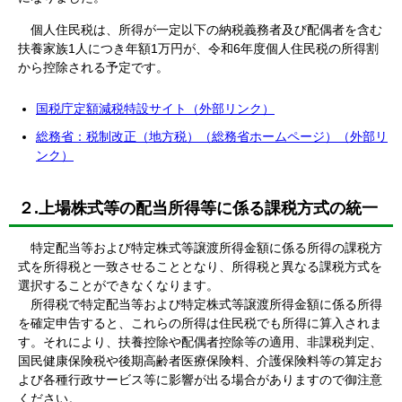
個人住民税は、所得が一定以下の納税義務者及び配偶者を含む
扶養家族1人につき年額1万円が、令和6年度個人住民税の所得割
から控除される予定です。
国税庁定額減税特設サイト（外部リンク）
総務省：税制改正（地方税）（総務省ホームページ）（外部リ
ンク）
２.上場株式等の配当所得等に係る課税方式の統一
特定配当等および特定株式等譲渡所得金額に係る所得の課税方
式を所得税と一致させることとなり、所得税と異なる課税方式を
選択することができなくなります。
所得税で特定配当等および特定株式等譲渡所得金額に係る所得
を確定申告すると、これらの所得は住民税でも所得に算入されま
す。それにより、扶養控除や配偶者控除等の適用、非課税判定、
国民健康保険税や後期高齢者医療保険料、介護保険料等の算定お
よび各種行政サービス等に影響が出る場合がありますので御注意
ください。