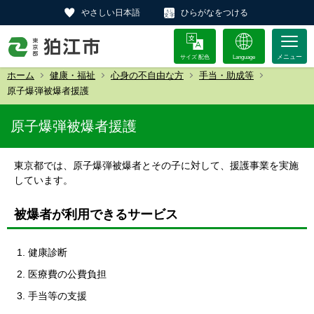
やさしい日本語
ひらがなをつける
サイズ 配色
Language
ホーム
健康・福祉
心身の不自由な方
手当・助成等
原子爆弾被爆者援護
原子爆弾被爆者援護
東京都では、原子爆弾被爆者とその子に対して、援護事業を実施
しています。
被爆者が利用できるサービス
健康診断
医療費の公費負担
手当等の支援