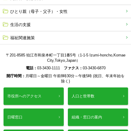
ひとり親（母子・父子）・女性
生活の支援
福祉関連施策
〒201-8585 狛江市和泉本町一丁目1番5号（1-1-5 Izumi-honcho,Komae
City,Tokyo,Japan）
電話：
03-3430-1111
ファクス：
03-3430-6870
開庁時間：
月曜日～金曜日 午前8時30分～午後5時 (祝日、年末年始を
除く)
市役所へのアクセス
人口と世帯数
日曜窓口
組織・窓口の案内