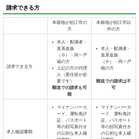
請求できる方
本籍地が狛江市の
本籍地が狛江市以
方
外の方
本人・配偶者・
直系血族
本人・配偶者・
（※）・同一戸
直系血族
籍の方
（※）・同一戸
請求できる方
上記の方の代理
籍の方
人（委任状が必
要です）
郵送での請求は不
郵送での請求も可
可
能
マイナンバーカ
マイナンバーカ
ード、運転免許
ード、運転免許
証、パスポート
証、パスポート
等の顔写真付き
等の顔写真付き
本人確認書類
の公的な本人確
の公的な本人確