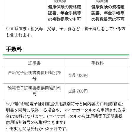
認書類
認書類
健康保険の資格確
健康保険の資格確
認書、年金手帳等
認書、年金手帳等
の複数提示でも可
の複数提示は不可
※直系血族：祖父母、父母、子、孫など。養子縁組をしている方
も含まれます。
手数料
証明書
手数料
戸籍電子証明書提供用識別符
1通 400円
号
除籍電子証明書提供用識別符
1通 700円
号
※戸籍(除籍)電子証明書提供用識別符号と同内容の戸籍(除籍)証
明書を同時に取得する場合や、マイナポータルから申請される場
合は無料となります。(マイナポータルからは戸籍電子証明書提
供用識別符号のみ取得できます)
※有効期間は発行から3ヶ月です。