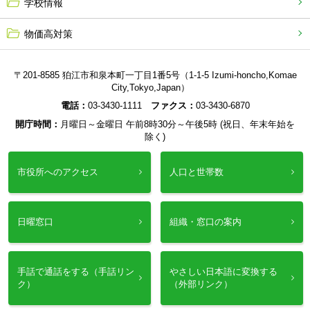
学校情報
物価高対策
〒201-8585 狛江市和泉本町一丁目1番5号（1-1-5 Izumi-honcho,Komae
City,Tokyo,Japan）
電話：
03-3430-1111
ファクス：
03-3430-6870
開庁時間：
月曜日～金曜日 午前8時30分～午後5時 (祝日、年末年始を
除く)
市役所へのアクセス
人口と世帯数
日曜窓口
組織・窓口の案内
手話で通話をする（手話リン
やさしい日本語に変換する
ク）
（外部リンク）