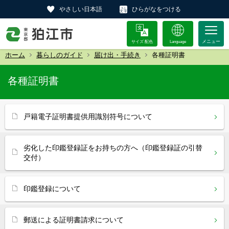
やさしい日本語
ひらがなをつける
サイズ 配色
Language
ホーム
暮らしのガイド
届け出・手続き
各種証明書
各種証明書
戸籍電子証明書提供用識別符号について
劣化した印鑑登録証をお持ちの方へ（印鑑登録証の引替
交付）
印鑑登録について
郵送による証明書請求について