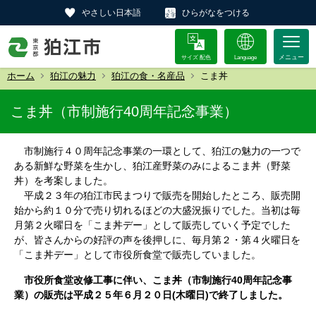
やさしい日本語
ひらがなをつける
サイズ 配色
Language
ホーム
狛江の魅力
狛江の食・名産品
こま丼
こま丼（市制施行40周年記念事業）
市制施行４０周年記念事業の一環として、狛江の魅力の一つで
ある新鮮な野菜を生かし、狛江産野菜のみによるこま丼（野菜
丼）を考案しました。
平成２３年の狛江市民まつりで販売を開始したところ、販売開
始から約１０分で売り切れるほどの大盛況振りでした。当初は毎
月第２火曜日を「こま丼デー」として販売していく予定でした
が、皆さんからの好評の声を後押しに、毎月第２・第４火曜日を
「こま丼デー」として市役所食堂で販売していました。
市役所食堂改修工事に伴い、こま丼（市制施行40周年記念事
業）の販売は平成２５年６月２０日(木曜日)で終了しました。