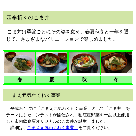
四季折々のこま丼
こま丼は季節ごとにその姿を変え、春夏秋冬と一年を通
じて、さまざまなバリエーションで楽しめました。
春
夏
秋
冬
こまえ元気わくわく事業！
平成26年度に「こまえ元気わくわく事業」として「こま丼」を
テーマにしたコンテストが開催され、狛江産野菜を一品以上使用
した市内飲食店オリジナルのこま丼が誕生しました。
詳細は、
こまえ元気わくわく事業！
をご覧ください。