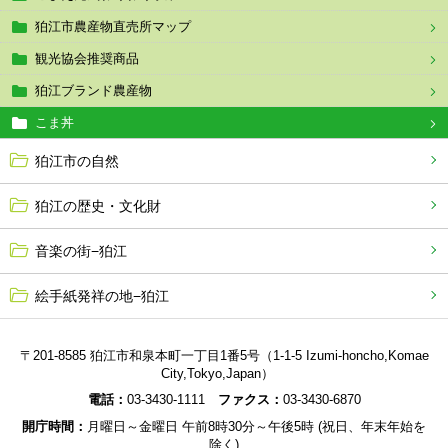
狛江市農産物直売所マップ
観光協会推奨商品
狛江ブランド農産物
こま丼
狛江市の自然
狛江の歴史・文化財
音楽の街−狛江
絵手紙発祥の地−狛江
〒201-8585 狛江市和泉本町一丁目1番5号（1-1-5 Izumi-honcho,Komae
City,Tokyo,Japan）
電話：
03-3430-1111
ファクス：
03-3430-6870
開庁時間：
月曜日～金曜日 午前8時30分～午後5時 (祝日、年末年始を
除く)