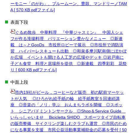
ーモニー「のがわ」、ブルームーン、豊鼓、マンドリーノTAM
A [ 570 KB pdfファイル]
表面下段
ぐるめ散歩 中華料理 『中華ジャスミン』 中国人シェ
フが作る淮揚料理 バリエーション豊かなメニュー ◎新連
載 は～とGooDs 市役所ロビーで展示 ◎市役所で消防演
習 ハイパーレスキューも出動 ◎和泉多摩川駅南側にぽかぽ
か広場 イベントも開ける人工芝の広場やデッキ ◎岩戸南に
子ども食堂 料理と居場所を提供 ◎新連載 四季彩彩 花祭
り [ 600 KB pdfファイル]
中面上段
市内19社がビール，コーヒーなど販売 初の駅前マーケッ
トが人気 ◎ひろがれ絵手紙の輪 絵手紙教室５回連続講
座 ◎音楽の「ノリ」学ぶ おんまちラボを開催 ◎スポッ
ト シニアバドミントンサークル ◎Shop＆Service Guide
いらっしゃいませ Bicicletta SHIDO スポーツタイプ自転車
の販売整備 サイクリング楽しむクラブも運営 ◎市民のため
になる事業を支援 市民公益活動事業補助金の応募を受付 [ 50