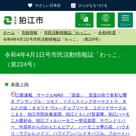
やさしい日本語
ひらがなをつける
サイズ 配色
Language
ホーム
市政情報
市民活動情報誌「わっこ」
令和4年度
令和4年4月1日号市民活動情報誌「わっこ」（第224号）
令和4年4月1日号市民活動情報誌「わっこ」
（第224号）
表面上段
◎新連載 サークルNAVI 『器楽』 音楽の街で多彩な響
き アンサンブル・コモド，イズミスイングオーケストラ、き
んたの会，オカリナ ヴォ―チェプリータ、コカリナサークル
こまえ、狛江市民吹奏楽団、狛江ともしび音楽隊、狛江ハーモ
ニカ愛好会、狛江フィルハーモニー管弦楽団、サウンドリバ
ー、中高年からのかんたんピアノ、ハーモニカ季の花、ハウオ
リ・ウクレレメイツ、ハワイアンバンドキパフル、フルートハ