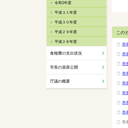
令和2年度
平成３１年度
平成３０年度
平成２９年度
この
平成２８年度
市
食糧費の支出状況
市
市
市長の資産公開
市
庁議の概要
市
市
市
市
市