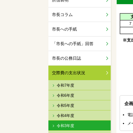
所信表明
市長コラム
７
市長への手紙
※支
「市長への手紙」回答
市長の公務日誌
交際費の支出状況
令和7年度
令和6年度
企
令和5年度
電
令和4年度
メ
令和3年度