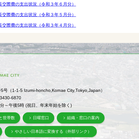
長交際費の支出状況（令和３年６月分）
長交際費の支出状況（令和３年５月分）
長交際費の支出状況（令和３年４月分）
1-5 Izumi-honcho,Komae City,Tokyo,Japan）
-3430-6870
0分～午後5時 (祝日、年末年始を除く)
と世帯数
日曜窓口
組織・窓口の案内
やさしい日本語に変換する（外部リンク）