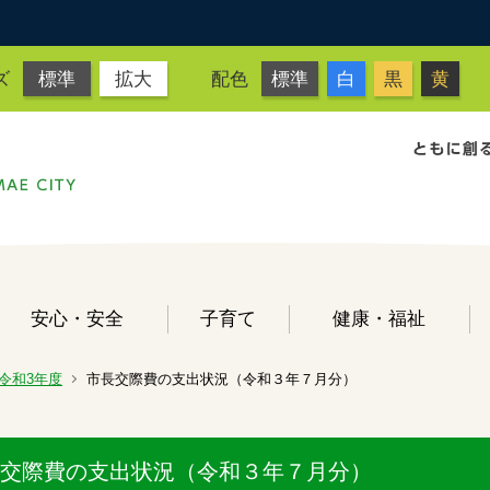
ズ
標準
拡大
配色
標準
白
黒
黄
安心・安全
子育て
健康・福祉
令和3年度
市長交際費の支出状況（令和３年７月分）
交際費の支出状況（令和３年７月分）