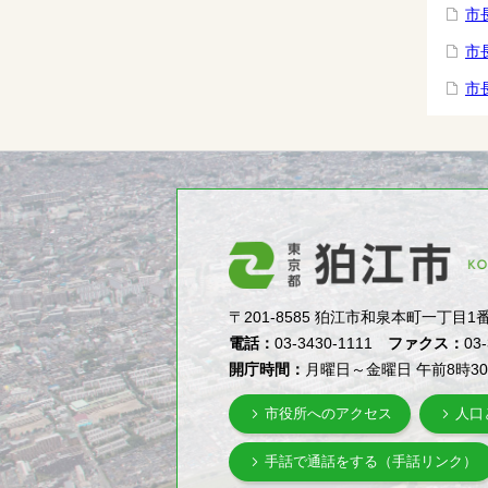
市
市
市
〒201-8585 狛江市和泉本町一丁目1番5号（1-
電話：
03-3430-1111
ファクス：
03
開庁時間：
月曜日～金曜日 午前8時3
市役所へのアクセス
人口
手話で通話をする（手話リンク）