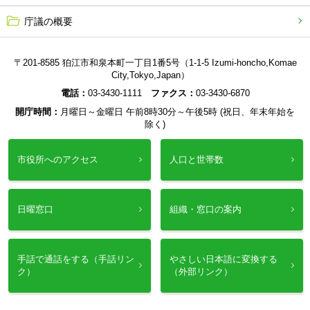
庁議の概要
〒201-8585 狛江市和泉本町一丁目1番5号（1-1-5 Izumi-honcho,Komae
City,Tokyo,Japan）
電話：
03-3430-1111
ファクス：
03-3430-6870
開庁時間：
月曜日～金曜日 午前8時30分～午後5時 (祝日、年末年始を
除く)
市役所へのアクセス
人口と世帯数
日曜窓口
組織・窓口の案内
手話で通話をする（手話リン
やさしい日本語に変換する
ク）
（外部リンク）